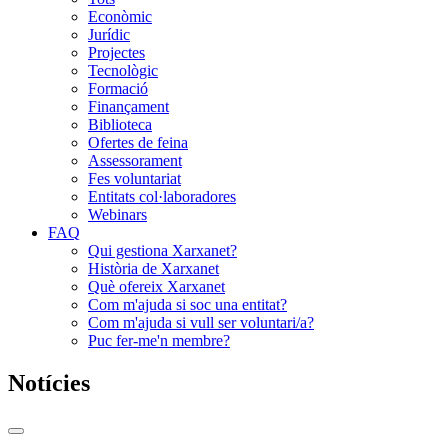
Econòmic
Jurídic
Projectes
Tecnològic
Formació
Finançament
Biblioteca
Ofertes de feina
Assessorament
Fes voluntariat
Entitats col·laboradores
Webinars
FAQ
Qui gestiona Xarxanet?
Història de Xarxanet
Què ofereix Xarxanet
Com m'ajuda si soc una entitat?
Com m'ajuda si vull ser voluntari/a?
Puc fer-me'n membre?
Notícies
Commutador