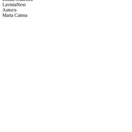
LaviniaNext
socials
Autor/a
Marta Catena