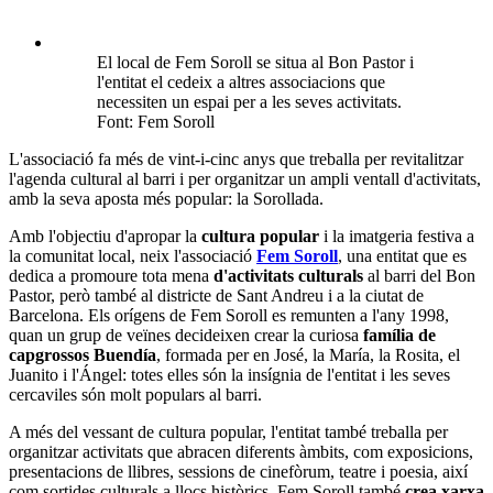
El local de Fem Soroll se situa al Bon Pastor i
l'entitat el cedeix a altres associacions que
necessiten un espai per a les seves activitats.
Font: Fem Soroll
L'associació fa més de vint-i-cinc anys que treballa per revitalitzar
l'agenda cultural al barri i per organitzar un ampli ventall d'activitats,
amb la seva aposta més popular: la Sorollada.
Amb l'objectiu d'apropar la
cultura popular
i la imatgeria festiva a
la comunitat local, neix l'associació
Fem Soroll
, una entitat que es
dedica a promoure tota mena
d'activitats culturals
al barri del Bon
Pastor, però també al districte de Sant Andreu i a la ciutat de
Barcelona. Els orígens de Fem Soroll es remunten a l'any 1998,
quan un grup de veïnes decideixen crear la curiosa
família de
capgrossos Buendía
, formada per en José, la María, la Rosita, el
Juanito i l'Ángel: totes elles són la insígnia de l'entitat i les seves
cercaviles són molt populars al barri.
A més del vessant de cultura popular, l'entitat també treballa per
organitzar activitats que abracen diferents àmbits, com exposicions,
presentacions de llibres, sessions de cinefòrum, teatre i poesia, així
com sortides culturals a llocs històrics. Fem Soroll també
crea xarxa