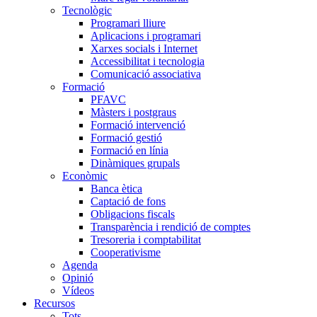
Tecnològic
Programari lliure
Aplicacions i programari
Xarxes socials i Internet
Accessibilitat i tecnologia
Comunicació associativa
Formació
PFAVC
Màsters i postgraus
Formació intervenció
Formació gestió
Formació en línia
Dinàmiques grupals
Econòmic
Banca ètica
Captació de fons
Obligacions fiscals
Transparència i rendició de comptes
Tresoreria i comptabilitat
Cooperativisme
Agenda
Opinió
Vídeos
Recursos
Tots