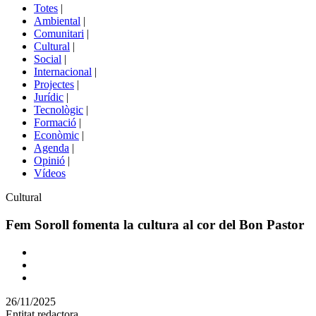
del
Totes
|
menú
Ambiental
|
de
Comunitari
|
portals
Cultural
|
Social
|
Internacional
|
Projectes
|
Jurídic
|
Tecnològic
|
Formació
|
Econòmic
|
Agenda
|
Opinió
|
Vídeos
Àmbit
Cultural
de
la
Fem Soroll fomenta la cultura al cor del Bon Pastor
notícia
Comparteix
Compartir
en
26/11/2025
altres
Entitat redactora
xarxes