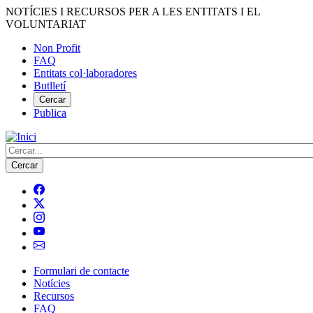
Vés
NOTÍCIES I RECURSOS PER A LES ENTITATS I EL
al
VOLUNTARIAT
contingut
Non Profit
FAQ
Menú
Entitats col·laboradores
del
Butlletí
compte
Cercar
Publica
d'usuari
Cerca
Formulari de contacte
Notícies
Navegació
Recursos
principal
FAQ