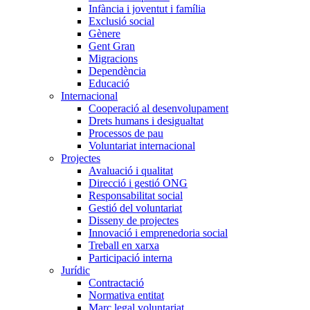
Infància i joventut i família
Exclusió social
Gènere
Gent Gran
Migracions
Dependència
Educació
Internacional
Cooperació al desenvolupament
Drets humans i desigualtat
Processos de pau
Voluntariat internacional
Projectes
Avaluació i qualitat
Direcció i gestió ONG
Responsabilitat social
Gestió del voluntariat
Disseny de projectes
Innovació i emprenedoria social
Treball en xarxa
Participació interna
Jurídic
Contractació
Normativa entitat
Marc legal voluntariat