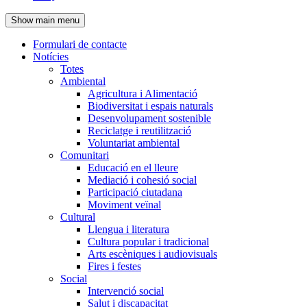
de
Show main menu
l'encapçalament
Formulari de contacte
Notícies
Navegació
Totes
principal
Ambiental
Agricultura i Alimentació
Biodiversitat i espais naturals
Desenvolupament sostenible
Reciclatge i reutilització
Voluntariat ambiental
Comunitari
Educació en el lleure
Mediació i cohesió social
Participació ciutadana
Moviment veïnal
Cultural
Llengua i literatura
Cultura popular i tradicional
Arts escèniques i audiovisuals
Fires i festes
Social
Intervenció social
Salut i discapacitat