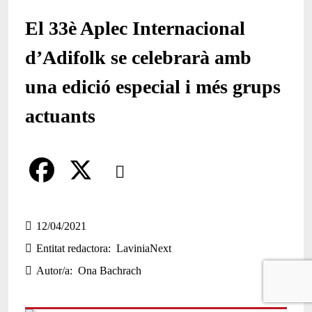
El 33è Aplec Internacional
d’Adifolk se celebrarà amb
una edició especial i més grups
actuants
Comparteix
Compartir en altres xarxes socials
F
X
a
12/04/2021
Entitat redactora
LaviniaNext
c
Autor/a
Ona Bachrach
e
b