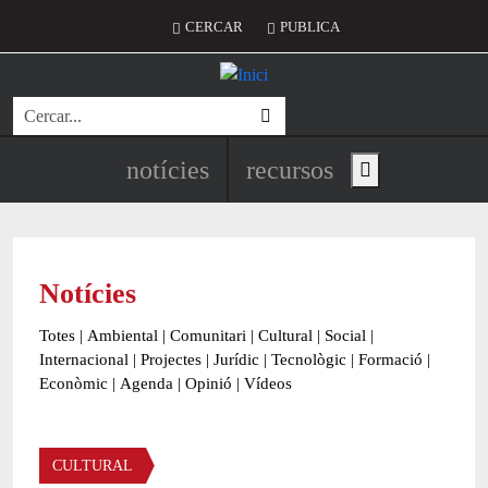
Vés al contingut
Menú del compte d'usuari
CERCAR
PUBLICA
Cerca
Navegació principal de l'encapç
notícies
recursos
Show main menu
Notícies
Totes
|
Ambiental
|
Comunitari
|
Cultural
|
Social
|
Internacional
|
Projectes
|
Jurídic
|
Tecnològic
|
Formació
|
Econòmic
|
Agenda
|
Opinió
|
Vídeos
Àmbit de la notícia
CULTURAL