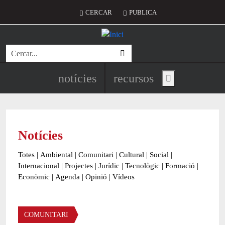
Vés al contingut
Menú del compte d'usuari
CERCAR
PUBLICA
Cerca
Navegació principal de l'encapç
notícies
recursos
Show main menu
Notícies
Totes
|
Ambiental
|
Comunitari
|
Cultural
|
Social
|
Internacional
|
Projectes
|
Jurídic
|
Tecnològic
|
Formació
|
Econòmic
|
Agenda
|
Opinió
|
Vídeos
Àmbit de la notícia
COMUNITARI