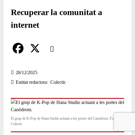
Recuperar la comunitat a
internet
Comparteix
Compartir en altres xarxes socials
F
X
a
28/12/2025
Entitat redactora
Colectic
c
e
b
o
El grup de K-Pop de Hana Studio actuant a les portes del Canòdrom. Font:
Colectic
o