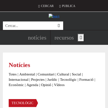
Vés al contingut
Menú del compte d'usuari
CERCAR
PUBLICA
Cerca
Navegació principal de l'encapç
notícies
recursos
Show main menu
Notícies
Totes
|
Ambiental
|
Comunitari
|
Cultural
|
Social
|
Internacional
|
Projectes
|
Jurídic
|
Tecnològic
|
Formació
|
Econòmic
|
Agenda
|
Opinió
|
Vídeos
Àmbit de la notícia
TECNOLÒGIC