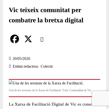
Vic teixeix comunitat per
combatre la bretxa digital
Comparteix
Compartir en altres xarxes socials
F
X
a
20/05/2026
Entitat redactora
Colectic
c
e
b
Una de les sessions de la Xarxa de Facilitació. Font: Comunalitat de Vic
o
o
La Xarxa de Facilitació Digital de Vic es consolida