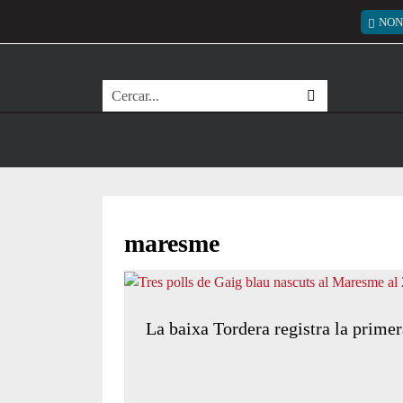
Vés al contingut
Menú
NON
Cerca
maresme
La baixa Tordera registra la prime