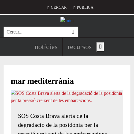
Vés al contingut
Menú del compte d'usuari
CERCAR
PUBLICA
Cerca
Navegació principal de l'encapç
notícies
recursos
Show main menu
mar mediterrània
SOS Costa Brava alerta de la
degradació de la posidònia per la
pressió creixent de les embarcacions