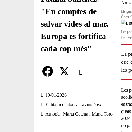
"En comptes de
Els gua
Òscar 
salvar vides al mar,
Les pol
Europa es fortifica
@camps
cada cop més"
La pa
que c
Comparteix
les p
Compartir en altres xarxes socia
F
X
Les po
a
19/01/2026
acoll
es tra
Entitat redactora
LaviniaNext
c
quals
Autor/a
Marta Catena i Maria Toro
e
2024. 
no par
b