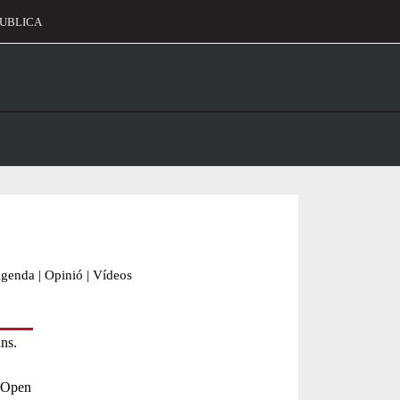
UBLICA
alament
genda
|
Opinió
|
Vídeos