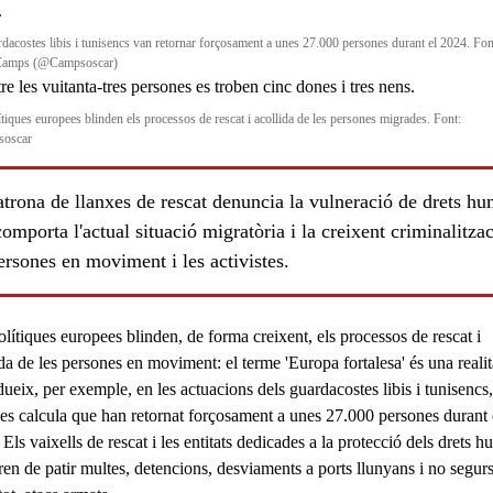
rdacostes libis i tunisencs van retornar forçosament a unes 27.000 persones durant el 2024. Fon
Camps (@Campsoscar)
ítiques europees blinden els processos de rescat i acollida de les persones migrades. Font:
oscar
trona de llanxes de rescat denuncia la vulneració de drets h
omporta l'actual situació migratòria i la creixent criminalitza
ersones en moviment i les activistes.
ls
lítiques europees blinden, de forma creixent, els processos de rescat i
ida de les persones en moviment: el terme
'Europa fortalesa'
és una reali
dueix, per exemple, en les actuacions dels guardacostes libis i tunisencs,
 es calcula que han retornat forçosament a unes
27.000 persones
durant 
Els vaixells de rescat i les entitats dedicades a la protecció dels drets 
en de patir multes, detencions, desviaments a ports llunyans i no segurs