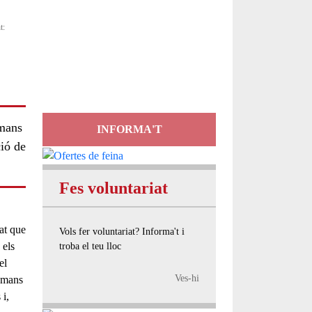
Servei
t:
d'Assessorament
gratuït per a entitats
umans
INFORMA'T
ció de
Fes voluntariat
tat que
Vols fer voluntariat? Informa't i
 els
troba el teu lloc
el
Ves-hi
humans
 i,