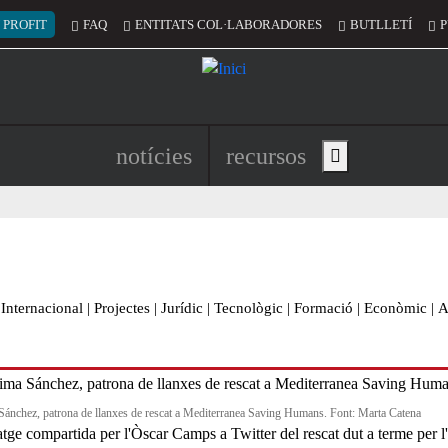
 del compte d'usuari
 PROFIT
FAQ
ENTITATS COL·LABORADORES
BUTLLETÍ
P
Navegació principal de l'encapç
notícies
recursos
Show main menu
Internacional
|
Projectes
|
Jurídic
|
Tecnològic
|
Formació
|
Econòmic
|
A
Sánchez, patrona de llanxes de rescat a Mediterranea Saving Humans. Font: Marta Catena