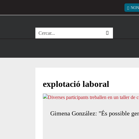
Vés al contingut
Menú
NON
Cerca
explotació laboral
Gimena González: "És possible gener