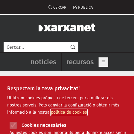
Vés al contingut
Menú del compte d'usuari
CERCAR
PUBLICA
Cerca
Navegació principal de l'enca
notícies
recursos
Show main me
Respectem la teva privacitat!
bages
Utilitzem cookies pròpies i de tercers per a millorar els
nostres serveis. Pots canviar la configuració o obtenir més
informació a la nostra
política de cookies
Cookies necessàries
Aquestes cookies són importants per a donar-te accés segur