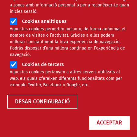
a zones amb informació personal o per a reconèixer-te quan
inicies sessió.
Cookies analítiques
Aquestes cookies permeten mesurar, de forma anònima, el
nombre de visites o l’activitat. Gràcies a elles podem
millorar constantment la teva experiència de navegació.
Podràs disposar d’una millora contínua en l’experiència de
Sebastià Suet: “El model
navegació.
tradicional de voluntariat veïnal
Cookies de tercers
està esgotat; cal professionalitzar i
Aquestes cookies pertanyen a altres serveis utilitzats al
dinamitzar”
web, els quals ofereixen diferents funcionalitats com per
exemple Twitter, Facebook o Google, etc.
NOTÍCIES
INTERNACIONAL
DESAR CONFIGURACIÓ
ACCEPTAR