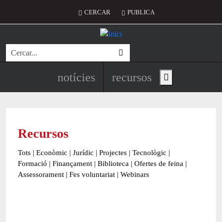
Vés al contingut
Menú del compte d'usuari
CERCAR
PUBLICA
Cerca
Navegació principal de l'encapç
notícies
recursos
Show main menu
Recursos
Tots
|
Econòmic
|
Jurídic
|
Projectes
|
Tecnològic
|
Formació
|
Finançament
|
Biblioteca
|
Ofertes de feina
|
Assessorament
|
Fes voluntariat
|
Webinars