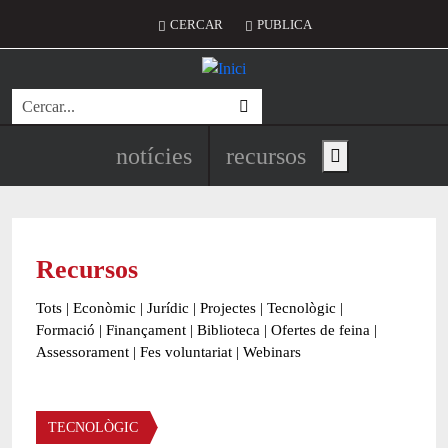
Vés al contingut
Menú del compte d'usuari
CERCAR
PUBLICA
Cerca
Navegació principal de l'encapç
notícies
recursos
Show main menu
Recursos
Tots
|
Econòmic
|
Jurídic
|
Projectes
|
Tecnològic
|
Formació
|
Finançament
|
Biblioteca
|
Ofertes de feina
|
Assessorament
|
Fes voluntariat
|
Webinars
Àmbit
TECNOLÒGIC