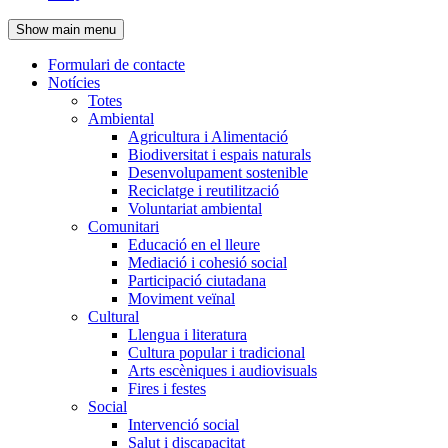
de
Show main menu
l'encapçalament
Formulari de contacte
Notícies
Navegació
Totes
principal
Ambiental
Agricultura i Alimentació
Biodiversitat i espais naturals
Desenvolupament sostenible
Reciclatge i reutilització
Voluntariat ambiental
Comunitari
Educació en el lleure
Mediació i cohesió social
Participació ciutadana
Moviment veïnal
Cultural
Llengua i literatura
Cultura popular i tradicional
Arts escèniques i audiovisuals
Fires i festes
Social
Intervenció social
Salut i discapacitat