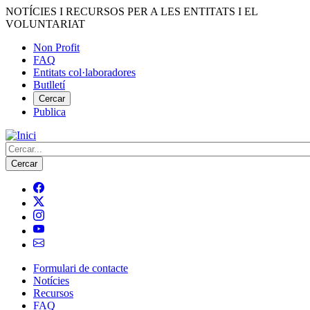
Vés
NOTÍCIES I RECURSOS PER A LES ENTITATS I EL
al
VOLUNTARIAT
contingut
Non Profit
FAQ
Menú
Entitats col·laboradores
del
Butlletí
compte
Cercar
Publica
d'usuari
Cerca
Formulari de contacte
Notícies
Navegació
Recursos
principal
FAQ