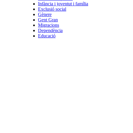
Infància i joventut i família
Exclusió social
Gènere
Gent Gran
Migracions
Dependència
Educació
Internacional
Cooperació al desenvolupament
Drets humans i desigualtat
Processos de pau
Voluntariat internacional
Projectes
Avaluació i qualitat
Direcció i gestió ONG
Responsabilitat social
Gestió del voluntariat
Disseny de projectes
Innovació i emprenedoria social
Treball en xarxa
Participació interna
Jurídic
Contractació
Normativa entitat
Marc legal voluntariat