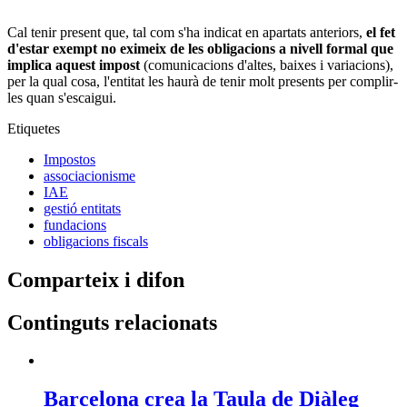
Cal tenir present que, tal com s'ha indicat en apartats anteriors,
el fet
d'estar exempt no eximeix de les obligacions a nivell formal que
implica aquest impost
(comunicacions d'altes, baixes i variacions),
per la qual cosa, l'entitat les haurà de tenir molt presents per complir-
les quan s'escaigui.
Etiquetes
Impostos
associacionisme
IAE
gestió entitats
fundacions
obligacions fiscals
Comparteix i difon
Continguts relacionats
Barcelona crea la Taula de Diàleg