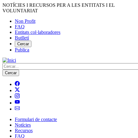
Vés
NOTÍCIES I RECURSOS PER A LES ENTITATS I EL
al
VOLUNTARIAT
contingut
Non Profit
FAQ
Menú
Entitats col·laboradores
del
Butlletí
compte
Cercar
Publica
d'usuari
Cerca
Formulari de contacte
Notícies
Navegació
Recursos
principal
FAQ