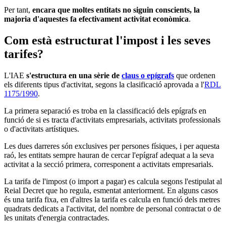
Per tant,
encara que moltes entitats no siguin conscients, la
majoria d'aquestes fa efectivament activitat econòmica
.
Com està estructurat l'impost i les seves
tarifes?
L'IAE
s'estructura en una sèrie de
claus o epígrafs
que ordenen
els diferents tipus d'activitat, segons la clasificació aprovada a l'
RDL
1175/1990
.
La primera separació es troba en la classificació dels epígrafs en
funció de si es tracta d'activitats empresarials, activitats professionals
o d'activitats artístiques.
Les dues darreres són exclusives per persones físiques, i per aquesta
raó, les entitats sempre hauran de cercar l'epígraf adequat a la seva
activitat a la secció primera, corresponent a activitats empresarials.
La tarifa de l'impost (o import a pagar) es calcula segons l'estipulat al
Reial Decret que ho regula, esmentat anteriorment. En alguns casos
és una tarifa fixa, en d'altres la tarifa es calcula en funció dels metres
quadrats dedicats a l'activitat, del nombre de personal contractat o de
les unitats d'energia contractades.