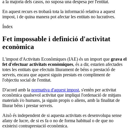
a la majoria dels casos, no suposa una despesa per l'entitat.
En aquest recurs es trobarà tota la informació relativa a aquest
impost, i de quina manera pot afectar les entitats no lucratives.
Índex
Fet impossable i definició d'activitat
econòmica
L'impost d'Activitats Econòmiques (IAE) és un import que
grava el
fet d'efectuar activitats econòmiques
, és a dir, estarien afectades
totes les entitats que efectuïn lliurament de béns o prestació de
serveis, encara que aquest siguin prestats en compliment de
l'objectiu social de l'entitat.
D'acord amb la
normativa d'aquest impost
, s'entèn per activitat
econòmica qualsevol activitat que impliqui l'ordenació de mitjans
materials i/o humans, ja siguin propis o aliens, amb la finalitat de
lliurar béns i prestar serveis.
Això és independent de si aquesta activitats es desenvolupa sense
afany de lucre, de si es fa o no de forma habitual o de que no
existeixi contraprestació econòmica.