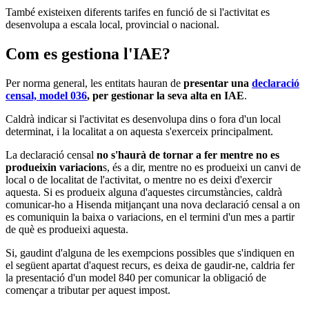
També existeixen diferents tarifes en funció de si l'activitat es
desenvolupa a escala local, provincial o nacional.
Com es gestiona l'IAE?
Per norma general, les entitats hauran de
presentar una
declaració
censal, model 036
, per gestionar la seva alta en IAE
.
Caldrà indicar si l'activitat es desenvolupa dins o fora d'un local
determinat, i la localitat a on aquesta s'exerceix principalment.
La declaració censal
no s'haurà de tornar a fer mentre no es
produeixin variacion
s, és a dir, mentre no es produeixi un canvi de
local o de localitat de l'activitat, o mentre no es deixi d'exercir
aquesta. Si es produeix alguna d'aquestes circumstàncies, caldrà
comunicar-ho a Hisenda mitjançant una nova declaració censal a on
es comuniquin la baixa o variacions, en el termini d'un mes a partir
de què es produeixi aquesta.
Si, gaudint d'alguna de les exempcions possibles que s'indiquen en
el següent apartat d'aquest recurs, es deixa de gaudir-ne, caldria fer
la presentació d'un model 840 per comunicar la obligació de
començar a tributar per aquest impost.