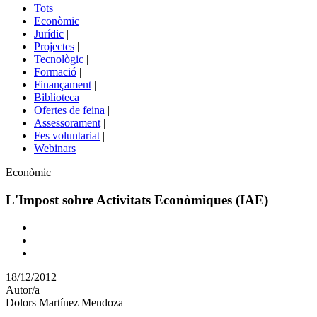
del
Tots
|
menú
Econòmic
|
de
Jurídic
|
portals
Projectes
|
Tecnològic
|
Formació
|
Finançament
|
Biblioteca
|
Ofertes de feina
|
Assessorament
|
Fes voluntariat
|
Webinars
Àmbit
Econòmic
L'Impost sobre Activitats Econòmiques (IAE)
Comparteix
Compartir
en
18/12/2012
altres
Autor/a
xarxes
Dolors Martínez Mendoza
socials