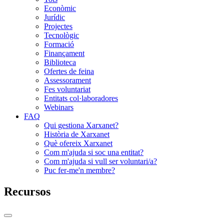
Econòmic
Jurídic
Projectes
Tecnològic
Formació
Finançament
Biblioteca
Ofertes de feina
Assessorament
Fes voluntariat
Entitats col·laboradores
Webinars
FAQ
Qui gestiona Xarxanet?
Història de Xarxanet
Què ofereix Xarxanet
Com m'ajuda si soc una entitat?
Com m'ajuda si vull ser voluntari/a?
Puc fer-me'n membre?
Recursos
Commutador