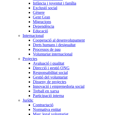
Infància i joventut i família
Exclusió social
Gènere
Gent Gran
Migracions
Dependència
Educació
Internacional
Cooperació al desenvolupament
Drets humans i desigualtat
Processos de pau
Voluntariat internacional
Projectes
Avaluació i qualitat
Direcció i gestió ONG
Responsabilitat social
Gestió del voluntariat
Disseny de projectes
Innovació i emprenedoria social
Treball en xarxa
Participació interna
Jurídic
Contractació
Normativa entitat
Marc legal voluntariat