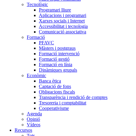
Tecnològic
Programari lliure
Aplicacions i programari
Xarxes socials i Internet
Accessibilitat i tecnologia
Comunicació associativa
Formació
PFAVC
Màsters i postgraus
Formació intervenció
Formació gestió
Formació en línia
Dinàmiques grupals
Econòmic
Banca ètica
Captació de fons
Obligacions fiscals
Transparència i rendició de comptes
Tresoreria i comptabilitat
Cooperativisme
Agenda
Opinió
Vídeos
Recursos
Tots