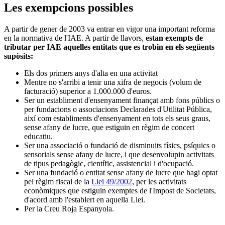
Les exempcions possibles
A partir de gener de 2003 va entrar en vigor una important reforma
en la normativa de l'IAE. A partir de llavors,
estan exempts de
tributar per IAE aquelles entitats que es trobin en els següents
supòsits:
Els dos primers anys d'alta en una activitat
Mentre no s'arribi a tenir una xifra de negocis (volum de
facturació) superior a 1.000.000 d'euros.
Ser un establiment d'ensenyament finançat amb fons públics o
per fundacions o associacions Declarades d'Utilitat Pública,
així com establiments d'ensenyament en tots els seus graus,
sense afany de lucre, que estiguin en règim de concert
educatiu.
Ser una associació o fundació de disminuits físics, psíquics o
sensorials sense afany de lucre, i que desenvolupin activitats
de tipus pedagògic, científic, assistencial i d'ocupació.
Ser una fundació o entitat sense afany de lucre que hagi optat
pel règim fiscal de la
Llei 49/2002
, per les activitats
econòmiques que estiguin exemptes de l'Impost de Societats,
d'acord amb l'establert en aquella Llei.
Per la Creu Roja Espanyola.