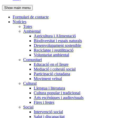
de
Show main menu
l'encapçalament
Formulari de contacte
Notícies
Navegació
Totes
principal
Ambiental
Agricultura i Alimentació
Biodiversitat i espais naturals
Desenvolupament sostenible
Reciclatge i reutilització
Voluntariat ambiental
Comunitari
Educació en el lleure
Mediació i cohesió social
Participació ciutadana
Moviment veïnal
Cultural
Llengua i literatura
Cultura popular i tradicional
Arts escèniques i audiovisuals
Fires i festes
Social
Intervenció social
Salut i discapacitat