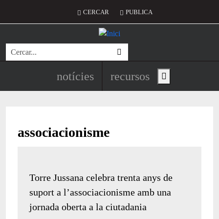
Vés al contingut
Menú del compte d'usuari
CERCAR
PUBLICA
Cerca
Navegació principal de l'encapç
notícies
recursos
Show main menu
associacionisme
Torre Jussana celebra trenta anys de
suport a l’associacionisme amb una
jornada oberta a la ciutadania