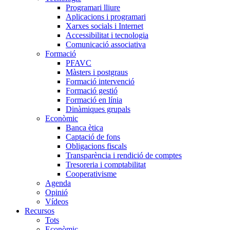
Programari lliure
Aplicacions i programari
Xarxes socials i Internet
Accessibilitat i tecnologia
Comunicació associativa
Formació
PFAVC
Màsters i postgraus
Formació intervenció
Formació gestió
Formació en línia
Dinàmiques grupals
Econòmic
Banca ètica
Captació de fons
Obligacions fiscals
Transparència i rendició de comptes
Tresoreria i comptabilitat
Cooperativisme
Agenda
Opinió
Vídeos
Recursos
Tots
Econòmic