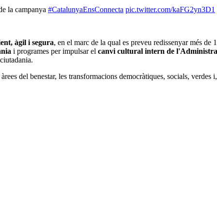
de la campanya
#CatalunyaEnsConnecta
pic.twitter.com/kaFG2yn3D1
ent, àgil i segura
, en el marc de la qual es preveu redissenyar més de 1.
ania
i programes per impulsar el
canvi cultural intern de l'Administr
ciutadania.
 àrees del benestar, les transformacions democràtiques, socials, verdes i