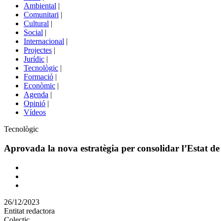
menú
Ambiental
|
de
Comunitari
|
portals
Cultural
|
Social
|
Internacional
|
Projectes
|
Jurídic
|
Tecnològic
|
Formació
|
Econòmic
|
Agenda
|
Opinió
|
Vídeos
Àmbit
Tecnològic
de
la
Aprovada la nova estratègia per consolidar l’Estat de
notícia
Comparteix
Compartir
en
26/12/2023
altres
Entitat redactora
xarxes
Colectic
socials