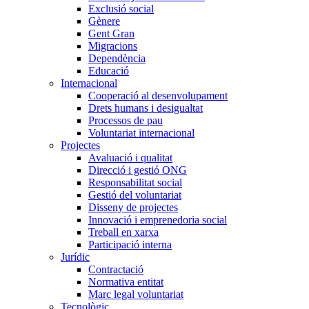
Exclusió social
Gènere
Gent Gran
Migracions
Dependència
Educació
Internacional
Cooperació al desenvolupament
Drets humans i desigualtat
Processos de pau
Voluntariat internacional
Projectes
Avaluació i qualitat
Direcció i gestió ONG
Responsabilitat social
Gestió del voluntariat
Disseny de projectes
Innovació i emprenedoria social
Treball en xarxa
Participació interna
Jurídic
Contractació
Normativa entitat
Marc legal voluntariat
Tecnològic