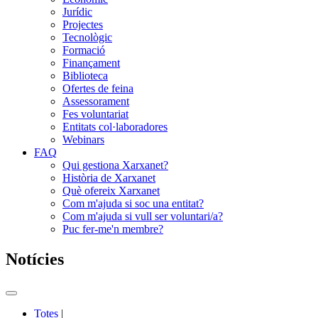
Jurídic
Projectes
Tecnològic
Formació
Finançament
Biblioteca
Ofertes de feina
Assessorament
Fes voluntariat
Entitats col·laboradores
Webinars
FAQ
Qui gestiona Xarxanet?
Història de Xarxanet
Què ofereix Xarxanet
Com m'ajuda si soc una entitat?
Com m'ajuda si vull ser voluntari/a?
Puc fer-me'n membre?
Notícies
Commutador
del
Totes
|