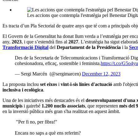
Les accions que contempla l'estratègia pel Benestar Digit
Es tracta d’un Pla Sectorial de quatre anys que té com a principals obje
El Govern de la Generalitat ha donat llum verda a l’estratègia per en
any,
2023
, i que s’estendrà fins al
2027
. L’estratègia ha sigut elabora
Transformació Digital
del
Departament de la Presidència
i la
Secr
Des de la Secretaria de Telecomunicacions i Transformació Digita
cohesionadora, eficaç, sostenible i feminista.
https://t.co/G5o4
— Sergi Marcén (@sergimarcen)
December 12, 2023
La proposta inclou
set eixos
i
vint-i-sis línies d'actuació
amb l'object
inclusiva i ecològica
.
Una de les iniciatives més destacades és el
desenvolupament d'una xa
municipis
i gairebé
1.200 nuclis associats
, que representen
més del 
en la inversió pública més gran s'ha realitzat en aquest àmbit.
"Per fi no, per fibra!"
Encara no saps a què ens referim?