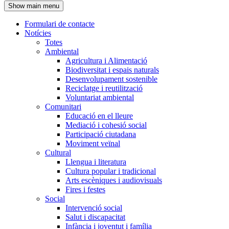
Show main menu
l'encapçalament
Formulari de contacte
Notícies
Navegació
Totes
principal
Ambiental
Agricultura i Alimentació
Biodiversitat i espais naturals
Desenvolupament sostenible
Reciclatge i reutilització
Voluntariat ambiental
Comunitari
Educació en el lleure
Mediació i cohesió social
Participació ciutadana
Moviment veïnal
Cultural
Llengua i literatura
Cultura popular i tradicional
Arts escèniques i audiovisuals
Fires i festes
Social
Intervenció social
Salut i discapacitat
Infància i joventut i família