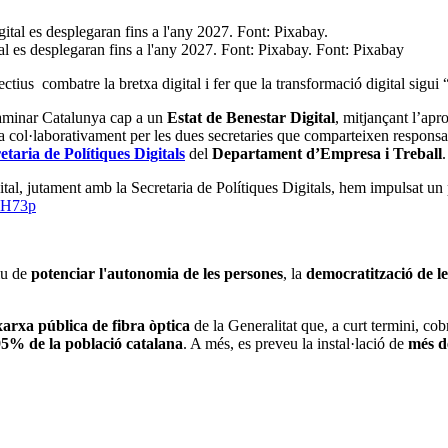
al es desplegaran fins a l'any 2027. Font: Pixabay. Font: Pixabay
ctius combatre la bretxa digital i fer que la transformació digital sigui “
caminar Catalunya cap a un
Estat de Benestar Digital
, mitjançant l’ap
da col·laborativament per les dues secretaries que comparteixen responsabi
etaria de Polítiques Digitals
del
Departament d’Empresa i Treball
.
l, jutament amb la Secretaria de Polítiques Digitals, hem impulsat un pla
yuH73p
iu de
potenciar l'autonomia de les persones
, la
democratització de le
rxa pública de fibra òptica
de la Generalitat que, a curt termini, cob
95% de la població catalana
. A més, es preveu la instal·lació de
més d