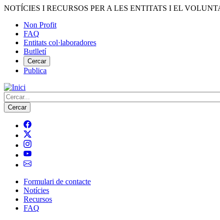
Vés
NOTÍCIES I RECURSOS PER A LES ENTITATS I EL VOLUNT
al
Non Profit
contingut
FAQ
Menú
Entitats col·laboradores
del
Butlletí
compte
Cercar
Publica
d'usuari
Cerca
Formulari de contacte
Notícies
Navegació
Recursos
principal
FAQ
de