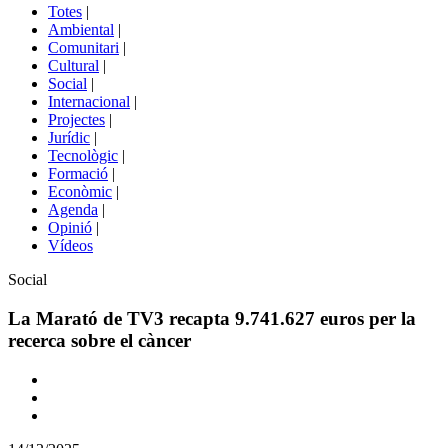
del
Totes
|
menú
Ambiental
|
de
Comunitari
|
portals
Cultural
|
Social
|
Internacional
|
Projectes
|
Jurídic
|
Tecnològic
|
Formació
|
Econòmic
|
Agenda
|
Opinió
|
Vídeos
Àmbit
Social
de
la
La Marató de TV3 recapta 9.741.627 euros per la
notícia
recerca sobre el càncer
Comparteix
Compartir
en