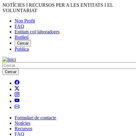
Vés
NOTÍCIES I RECURSOS PER A LES ENTITATS I EL
al
VOLUNTARIAT
contingut
Non Profit
FAQ
Menú
Entitats col·laboradores
del
Butlletí
compte
Cercar
Publica
d'usuari
Cerca
Formulari de contacte
Notícies
Navegació
Recursos
principal
FAQ