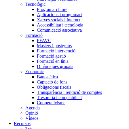
Tecnològic
Programari lliure
Aplicacions i programari
Xarxes socials i Internet
Accessibilitat i tecnologia
Comunicació associativa
Formació
PFAVC
Màsters i postgraus
Formació intervenció
Formació gestió
Formació en línia
Dinàmiques grupals
Econòmic
Banca ètica
Captació de fons
Obligacions fiscals
Transparència i rendició de comptes
Tresoreria i comptabilitat
Cooperativisme
Agenda
Opinió
Vídeos
Recursos
Tots