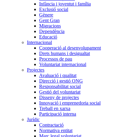
Infància i joventut i família
Exclusió social
Gènere
Gent Gran
Migracions
Dependència
Educació
Internacional
Cooperació al desenvolupament
Drets humans i desigualtat
Processos de pau
Voluntariat internacional
Projectes
Avaluació i qualitat
Direcció i gestió ONG
Responsabilitat social
Gestió del voluntariat
Disseny de projectes
Innovació i emprenedoria social
Treball en xarxa
Participació interna
Jurídic
Contractació
Normativa entitat
Marc legal voluntariat