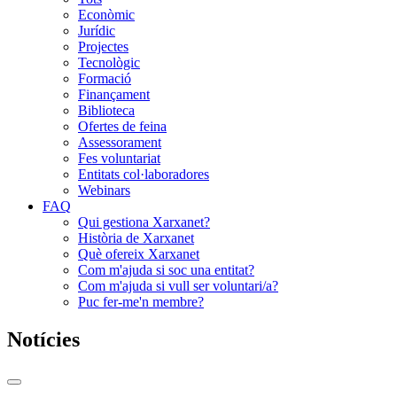
Econòmic
Jurídic
Projectes
Tecnològic
Formació
Finançament
Biblioteca
Ofertes de feina
Assessorament
Fes voluntariat
Entitats col·laboradores
Webinars
FAQ
Qui gestiona Xarxanet?
Història de Xarxanet
Què ofereix Xarxanet
Com m'ajuda si soc una entitat?
Com m'ajuda si vull ser voluntari/a?
Puc fer-me'n membre?
Notícies
Commutador