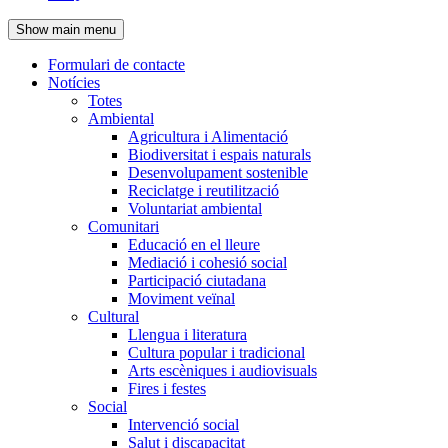
de
Show main menu
l'encapçalament
Formulari de contacte
Notícies
Navegació
Totes
principal
Ambiental
Agricultura i Alimentació
Biodiversitat i espais naturals
Desenvolupament sostenible
Reciclatge i reutilització
Voluntariat ambiental
Comunitari
Educació en el lleure
Mediació i cohesió social
Participació ciutadana
Moviment veïnal
Cultural
Llengua i literatura
Cultura popular i tradicional
Arts escèniques i audiovisuals
Fires i festes
Social
Intervenció social
Salut i discapacitat