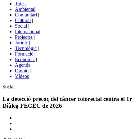
del
Totes
|
menú
Ambiental
|
de
Comunitari
|
portals
Cultural
|
Social
|
Internacional
|
Projectes
|
Jurídic
|
Tecnològic
|
Formació
|
Econòmic
|
Agenda
|
Opinió
|
Vídeos
Àmbit
Social
de
la
La detecció precoç del càncer colorectal centra el 1r
notícia
Diàleg FECEC de 2026
Comparteix
Compartir
en