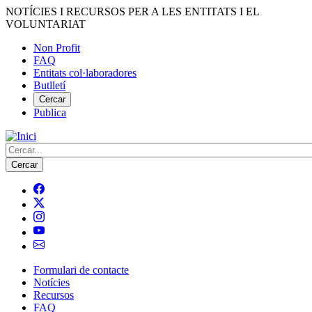
Vés
NOTÍCIES I RECURSOS PER A LES ENTITATS I EL
al
VOLUNTARIAT
contingut
Non Profit
FAQ
Menú
Entitats col·laboradores
del
Butlletí
compte
Cercar
Publica
d'usuari
Cerca
Formulari de contacte
Notícies
Navegació
Recursos
principal
FAQ