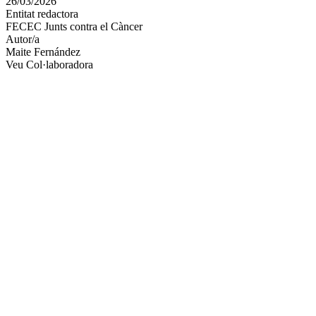
26/03/2026
altres
Entitat redactora
xarxes
FECEC Junts contra el Càncer
socials
Autor/a
Maite Fernández
Veu Col·laboradora