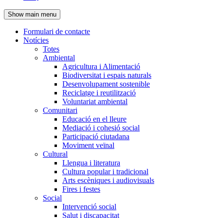
de
Show main menu
l'encapçalament
Formulari de contacte
Notícies
Navegació
Totes
principal
Ambiental
Agricultura i Alimentació
Biodiversitat i espais naturals
Desenvolupament sostenible
Reciclatge i reutilització
Voluntariat ambiental
Comunitari
Educació en el lleure
Mediació i cohesió social
Participació ciutadana
Moviment veïnal
Cultural
Llengua i literatura
Cultura popular i tradicional
Arts escèniques i audiovisuals
Fires i festes
Social
Intervenció social
Salut i discapacitat