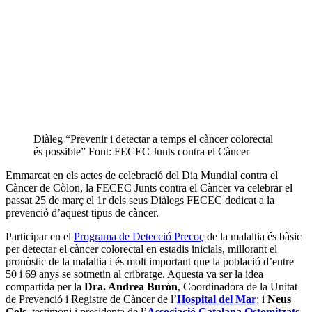
Diàleg “Prevenir i detectar a temps el càncer colorectal
és possible” Font: FECEC Junts contra el Càncer
Emmarcat en els actes de celebració del Dia Mundial contra el
Càncer de Còlon, la FECEC Junts contra el Càncer va celebrar el
passat 25 de març el 1r dels seus Diàlegs FECEC dedicat a la
prevenció d’aquest tipus de càncer.
Participar en el
Programa de Detecció Precoç
de la malaltia és bàsic
per detectar el càncer colorectal en estadis inicials, millorant el
pronòstic de la malaltia i és molt important que la població d’entre
50 i 69 anys se sotmetin al cribratge. Aquesta va ser la idea
compartida per la
Dra. Andrea Burón
, Coordinadora de la Unitat
de Prevenció i Registre de Càncer de l’
Hospital del Mar
; i
Neus
Cols
, testimoni i presidenta de l’
Associació Catalana Ostomitzats