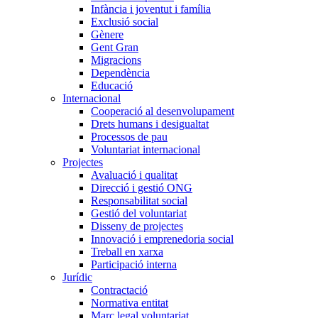
Infància i joventut i família
Exclusió social
Gènere
Gent Gran
Migracions
Dependència
Educació
Internacional
Cooperació al desenvolupament
Drets humans i desigualtat
Processos de pau
Voluntariat internacional
Projectes
Avaluació i qualitat
Direcció i gestió ONG
Responsabilitat social
Gestió del voluntariat
Disseny de projectes
Innovació i emprenedoria social
Treball en xarxa
Participació interna
Jurídic
Contractació
Normativa entitat
Marc legal voluntariat