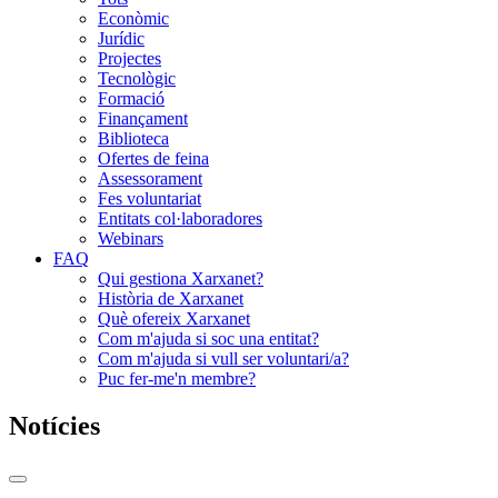
Econòmic
Jurídic
Projectes
Tecnològic
Formació
Finançament
Biblioteca
Ofertes de feina
Assessorament
Fes voluntariat
Entitats col·laboradores
Webinars
FAQ
Qui gestiona Xarxanet?
Història de Xarxanet
Què ofereix Xarxanet
Com m'ajuda si soc una entitat?
Com m'ajuda si vull ser voluntari/a?
Puc fer-me'n membre?
Notícies
Commutador