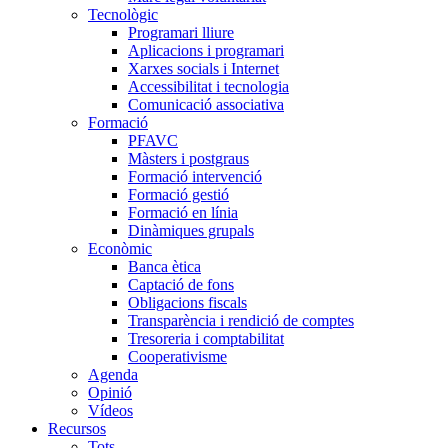
Tecnològic
Programari lliure
Aplicacions i programari
Xarxes socials i Internet
Accessibilitat i tecnologia
Comunicació associativa
Formació
PFAVC
Màsters i postgraus
Formació intervenció
Formació gestió
Formació en línia
Dinàmiques grupals
Econòmic
Banca ètica
Captació de fons
Obligacions fiscals
Transparència i rendició de comptes
Tresoreria i comptabilitat
Cooperativisme
Agenda
Opinió
Vídeos
Recursos
Tots