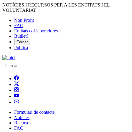
Vés
NOTÍCIES I RECURSOS PER A LES ENTITATS I EL
al
VOLUNTARIAT
contingut
Non Profit
FAQ
Menú
Entitats col·laboradores
del
Butlletí
compte
Cercar
Publica
d'usuari
Cerca
Formulari de contacte
Notícies
Navegació
Recursos
principal
FAQ