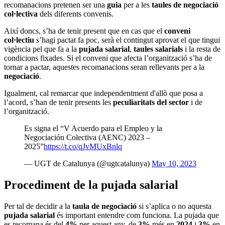
recomanacions pretenen ser una
guia
per a les
taules de negociació
col·lectiva
dels diferents convenis.
Així doncs, s’ha de tenir present que en cas que el
conveni
col·lectiu
s’hagi pactat fa poc, serà el contingut aprovat el que tingui
vigència pel que fa a la
pujada salarial
,
taules salarials
i la resta de
condicions fixades. Si el conveni que afecta l’organització s’ha de
tornar a pactar, aquestes recomanacions seran rellevants per a la
negociació
.
Igualment, cal remarcar que independentment d'allò que posa a
l’acord, s’han de tenir presents les
peculiaritats del sector
i de
l’organització.
Es signa el “V Acuerdo para el Empleo y la
Negociación Colectiva (AENC) 2023 –
2025”
https://t.co/qJvMUxBnlq
— UGT de Catalunya (@ugtcatalunya)
May 10, 2023
Procediment de la pujada salarial
Per tal de decidir a la
taula de negociació
si s’aplica o no aquesta
pujada salarial
és important entendre com funciona. La pujada que
es recomana és del
4%
per aquest any, de
3%
més en
2024
i
3%
en