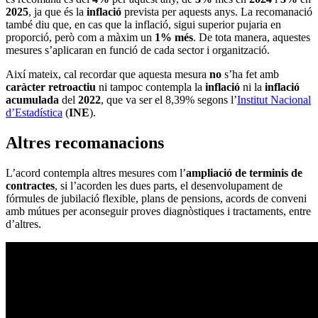
2025
, ja que és la
inflació
prevista per aquests anys. La recomanació
també diu que, en cas que la inflació, sigui superior pujaria en
proporció, però com a màxim un
1% més
. De tota manera, aquestes
mesures s’aplicaran en funció de cada sector i organització.
Així mateix, cal recordar que aquesta mesura
no
s’ha fet amb
caràcter retroactiu
ni tampoc contempla la
inflació
ni la
inflació
acumulada
del
2022
, que va ser el 8,39% segons l’
Institut Nacional
d’Estadística
(
INE
).
Altres recomanacions
L’acord contempla altres mesures com l’
ampliació de terminis de
contractes
, si l’acorden les dues parts, el desenvolupament de
fórmules de jubilació flexible, plans de pensions, acords de conveni
amb mútues per aconseguir proves diagnòstiques i tractaments, entre
d’altres.