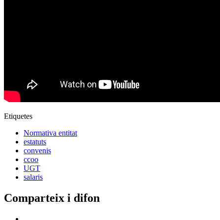
Etiquetes
Normativa entitat
estatuts
convenis
ccoo
UGT
salaris
Comparteix i difon