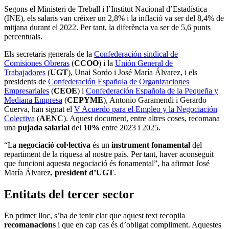
Segons el Ministeri de Treball i l’Institut Nacional d’Estadística
(INE), els salaris van créixer un 2,8% i la inflació va ser del 8,4% de
mitjana durant el 2022. Per tant, la diferència va ser de 5,6 punts
percentuals.
Els secretaris generals de la
Confederación sindical de
Comisiones Obreras
(
CCOO
) i la
Unión General de
Trabajadores
(
UGT
), Unai Sordo i José María Álvarez, i els
presidents de
Confederación Española de Organizaciones
Empresariales
(
CEOE
) i
Confederación Española de la Pequeña y
Mediana Empresa
(
CEPYME
), Antonio Garamendi i Gerardo
Cuerva, han signat el
V Acuerdo para el Empleo y la Negociación
Colectiva
(
AENC
). Aquest document, entre altres coses, recomana
una
pujada salarial
del
10%
entre 2023 i 2025.
“La
negociació col·lectiva
és un
instrument fonamental
del
repartiment de la riquesa al nostre país. Per tant, haver aconseguit
que funcioni aquesta negociació és fonamental”, ha afirmat José
María Álvarez,
president d’UGT
.
Entitats del tercer sector
En primer lloc, s’ha de tenir clar que aquest text recopila
recomanacions
i que en cap cas és d’obligat compliment. Aquestes