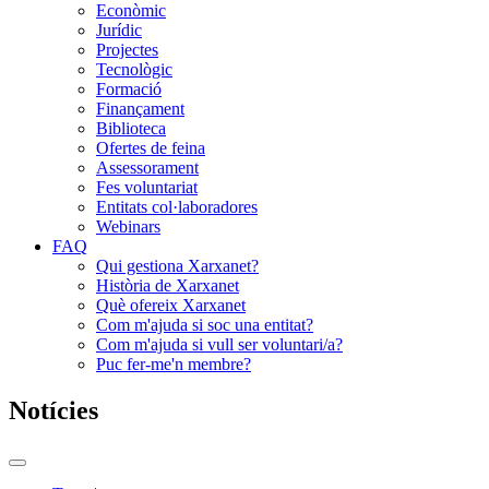
Econòmic
Jurídic
Projectes
Tecnològic
Formació
Finançament
Biblioteca
Ofertes de feina
Assessorament
Fes voluntariat
Entitats col·laboradores
Webinars
FAQ
Qui gestiona Xarxanet?
Història de Xarxanet
Què ofereix Xarxanet
Com m'ajuda si soc una entitat?
Com m'ajuda si vull ser voluntari/a?
Puc fer-me'n membre?
Notícies
Commutador
del