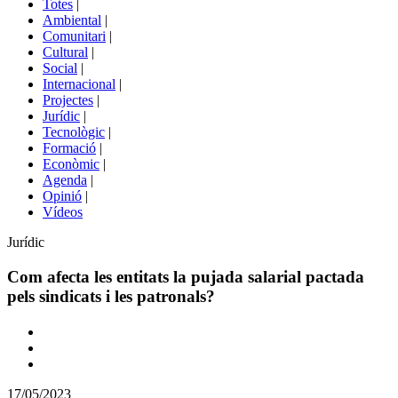
Totes
|
menú
Ambiental
|
de
Comunitari
|
portals
Cultural
|
Social
|
Internacional
|
Projectes
|
Jurídic
|
Tecnològic
|
Formació
|
Econòmic
|
Agenda
|
Opinió
|
Vídeos
Àmbit
Jurídic
de
la
Com afecta les entitats la pujada salarial pactada
notícia
pels sindicats i les patronals?
Comparteix
Compartir
en
17/05/2023
altres