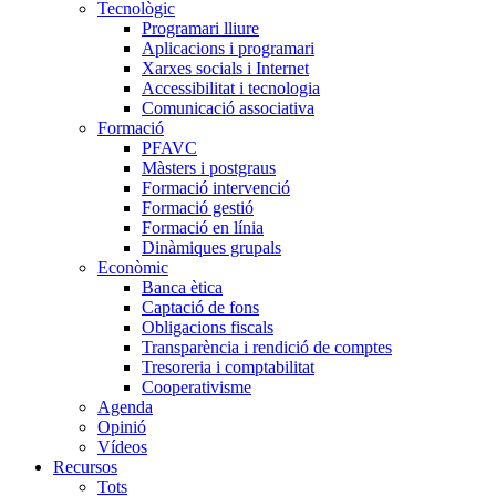
Tecnològic
Programari lliure
Aplicacions i programari
Xarxes socials i Internet
Accessibilitat i tecnologia
Comunicació associativa
Formació
PFAVC
Màsters i postgraus
Formació intervenció
Formació gestió
Formació en línia
Dinàmiques grupals
Econòmic
Banca ètica
Captació de fons
Obligacions fiscals
Transparència i rendició de comptes
Tresoreria i comptabilitat
Cooperativisme
Agenda
Opinió
Vídeos
Recursos
Tots