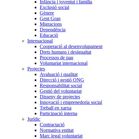
Infància i joventut i família
Exclusió social
Gènere
Gent Gran
Migracions
Dependència
Educació
Internacional
Cooperació al desenvolupament
Drets humans i desigualtat
Processos de pau
Voluntariat internacional
Projectes
Avaluació i qualitat
Direcció i gestió ONG
Responsabilitat social
Gestió del voluntariat
Disseny de projectes
Innovació i emprenedoria social
Treball en xarxa
Participació interna
Jurídic
Contractació
Normativa entitat
Marc legal voluntariat