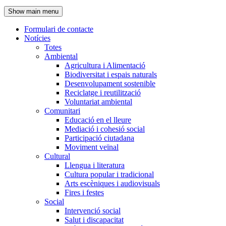
de
Show main menu
l'encapçalament
Formulari de contacte
Notícies
Navegació
Totes
principal
Ambiental
Agricultura i Alimentació
Biodiversitat i espais naturals
Desenvolupament sostenible
Reciclatge i reutilització
Voluntariat ambiental
Comunitari
Educació en el lleure
Mediació i cohesió social
Participació ciutadana
Moviment veïnal
Cultural
Llengua i literatura
Cultura popular i tradicional
Arts escèniques i audiovisuals
Fires i festes
Social
Intervenció social
Salut i discapacitat