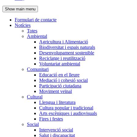
de
Show main menu
l'encapçalament
Formulari de contacte
Notícies
Navegació
Totes
principal
Ambiental
Agricultura i Alimentació
Biodiversitat i espais naturals
Desenvolupament sostenible
Reciclatge i reutilització
Voluntariat ambiental
Comunitari
Educació en el lleure
Mediació i cohesió social
Participació ciutadana
Moviment veïnal
Cultural
Llengua i literatura
Cultura popular i tradicional
Arts escèniques i audiovisuals
Fires i festes
Social
Intervenció social
Salut i discapacitat