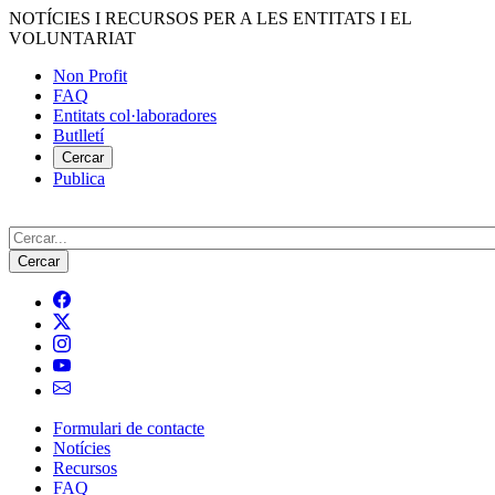
Vés
NOTÍCIES I RECURSOS PER A LES ENTITATS I EL
al
VOLUNTARIAT
contingut
Non Profit
FAQ
Menú
Entitats col·laboradores
del
Butlletí
compte
Cercar
Publica
d'usuari
Cerca
Formulari de contacte
Notícies
Navegació
Recursos
principal
FAQ