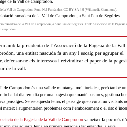
de la Vall de Camprodon. Font: Nel Fernàndez, CC BY-SA 4.0 (Wikimedia Commons).
ció ramadera de la Vall de Camprodon, a Sant Pau de Segúries. Font: Associació de la Pagesia d
 Camprodon.
m amb la presidenta de l’Associació de la Pagesia de la Vall
odon, una entitat nascuda fa un any i escaig per agrupar el
r, defensar-ne els interessos i reivindicar el paper de la pages
tur de la vall.
ll de Camprodon
és una vall de muntanya molt turística, però també un
ori treballat dia rere dia per una
pagesia
que manté pastures, gestiona bos
va paisatges. Sense aquesta feina, el paisatge que avui atrau visitants n
 el mateix i augmentarien problemes com l’emboscament o el risc d’ince
ociació de la Pagesia de la Vall de Camprodon
va néixer fa poc més d’
er explicar aquesta feina en primera persona i fer entendre la seva