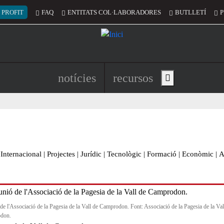
 del compte d'usuari
 PROFIT
FAQ
ENTITATS COL·LABORADORES
BUTLLETÍ
P
Navegació principal de l'encapç
notícies
recursos
Show main menu
Internacional
|
Projectes
|
Jurídic
|
Tecnològic
|
Formació
|
Econòmic
|
A
de l'Associació de la Pagesia de la Vall de Camprodon. Font: Associació de la Pagesia de la Val
don.