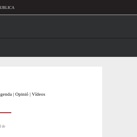
UBLICA
alament
genda
|
Opinió
|
Vídeos
l de