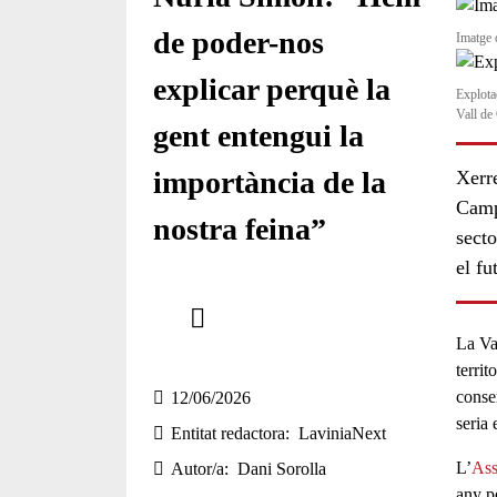
de poder-nos
Imatge 
explicar perquè la
Explota
Vall de
gent entengui la
importància de la
Xerre
Campr
nostra feina”
secto
el fu
Comparteix
La
Va
Compartir en altres xarxes socials
territ
conser
12/06/2026
seria
Entitat redactora
LaviniaNext
L’
Ass
Autor/a
Dani Sorolla
any p