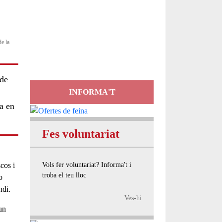
Servei
d'Assessorament
e la
gratuït per a entitats
 de
INFORMA'T
ia en
Fes voluntariat
Vols fer voluntariat? Informa't i
cos i
troba el teu lloc
o
ndi.
Ves-hi
un