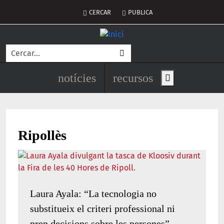
Vés al contingut
Menú del compte d'usuari
CERCAR
PUBLICA
Cerca
Navegació principal de l'encapç
notícies
recursos
Show main men
Ripollès
Laura Ayala: “La tecnologia no
substitueix el criteri professional ni
pren decisions sobre les persones”