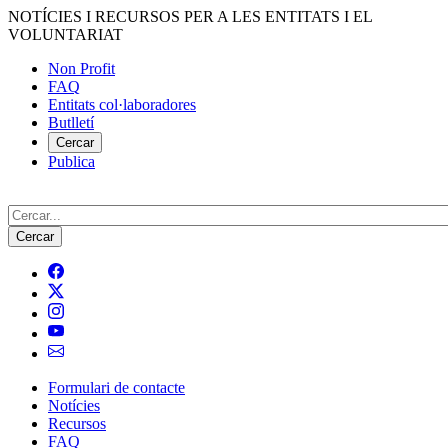
Vés
NOTÍCIES I RECURSOS PER A LES ENTITATS I EL
al
VOLUNTARIAT
contingut
Non Profit
FAQ
Menú
Entitats col·laboradores
del
Butlletí
compte
Cercar
Publica
d'usuari
Cerca
Formulari de contacte
Notícies
Navegació
Recursos
principal
FAQ