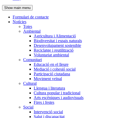
de
Show main menu
l'encapçalament
Formulari de contacte
Notícies
Navegació
Totes
principal
Ambiental
Agricultura i Alimentació
Biodiversitat i espais naturals
Desenvolupament sostenible
Reciclatge i reutilització
Voluntariat ambiental
Comunitari
Educació en el lleure
Mediació i cohesió social
Participació ciutadana
Moviment veïnal
Cultural
Llengua i literatura
Cultura popular i tradicional
Arts escèniques i audiovisuals
Fires i festes
Social
Intervenció social
Salut i discapacitat