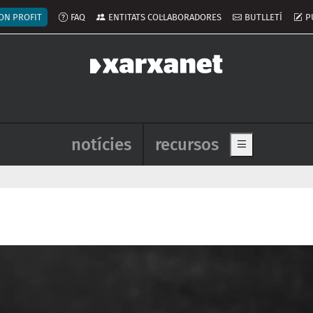
ú del compte d'usuari
ON PROFIT
FAQ
ENTITATS COL·LABORADORES
BUTLLETÍ
P
Navegació principal de l'enca
notícies
recursos
Show main me