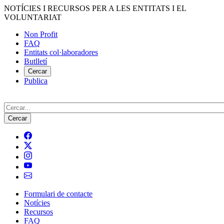
Vés
NOTÍCIES I RECURSOS PER A LES ENTITATS I EL
al
VOLUNTARIAT
contingut
Non Profit
FAQ
Menú
Entitats col·laboradores
del
Butlletí
compte
Cercar
Publica
d'usuari
Cerca
Formulari de contacte
Notícies
Navegació
Recursos
principal
FAQ