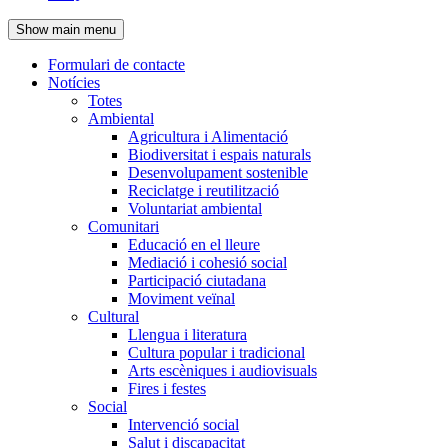
de
Show main menu
l'encapçalament
Formulari de contacte
Notícies
Navegació
Totes
principal
Ambiental
Agricultura i Alimentació
Biodiversitat i espais naturals
Desenvolupament sostenible
Reciclatge i reutilització
Voluntariat ambiental
Comunitari
Educació en el lleure
Mediació i cohesió social
Participació ciutadana
Moviment veïnal
Cultural
Llengua i literatura
Cultura popular i tradicional
Arts escèniques i audiovisuals
Fires i festes
Social
Intervenció social
Salut i discapacitat