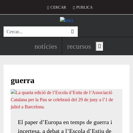
Vés al contingut
Menú del compte d'usuari
CERCAR
PUBLICA
Cerca
Navegació principal de l'encapç
notícies
recursos
Show main menu
guerra
El paper d’Europa en temps de guerra i
incertesa, a debat a l’Escola d’Estiu de