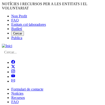
Vés
NOTÍCIES I RECURSOS PER A LES ENTITATS I EL
al
VOLUNTARIAT
contingut
Non Profit
FAQ
Menú
Entitats col·laboradores
del
Butlletí
compte
Cercar
Publica
d'usuari
Cerca
Formulari de contacte
Notícies
Navegació
Recursos
principal
FAQ