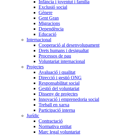
Infància i joventut i família
Exclusió social
Gènere
Gent Gran
Migracions
Dependència
Educació
Internacional
Cooperació al desenvolupament
Drets humans i desigualtat
Processos de pau
Voluntariat internacional
Projectes
Avaluació i qualitat
Direcció i gestió ONG
Responsabilitat social
Gestió del voluntariat
Disseny de projectes
Innovació i emprenedoria social
Treball en xarxa
Participació interna
Jurídic
Contractació
Normativa entitat
Marc legal voluntariat