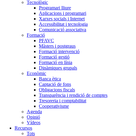
Tecnològic
Programari lliure
Aplicacions i programari
Xarxes socials i Internet
Accessibilitat i tecnologia
Comunicació associativa
Formació
PFAVC
Màsters i postgraus
Formació intervenció
Formació gestió
Formació en línia
Dinàmiques grupals
Econòmic
Banca ètica
Captació de fons
Obligacions fiscals
Transparència i rendició de comptes
Tresoreria i comptabilitat
Cooperativisme
Agenda
Opinió
Vídeos
Recursos
Tots