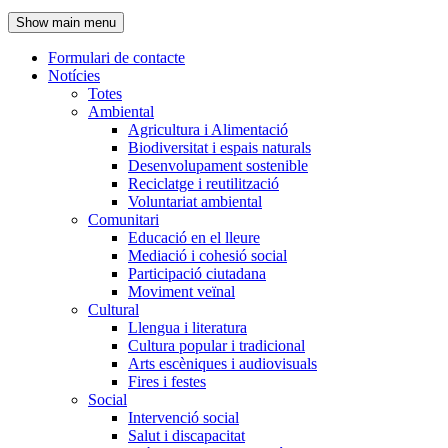
de
Show main menu
l'encapçalament
Formulari de contacte
Notícies
Navegació
Totes
principal
Ambiental
Agricultura i Alimentació
Biodiversitat i espais naturals
Desenvolupament sostenible
Reciclatge i reutilització
Voluntariat ambiental
Comunitari
Educació en el lleure
Mediació i cohesió social
Participació ciutadana
Moviment veïnal
Cultural
Llengua i literatura
Cultura popular i tradicional
Arts escèniques i audiovisuals
Fires i festes
Social
Intervenció social
Salut i discapacitat