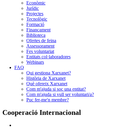
Econòmic
Jurídic
Projectes
Tecnològic
Formació
Finançament
Biblioteca
Ofertes de feina
Assessorament
Fes voluntariat
Entitats col·laboradores
Webinars
FAQ
Qui gestiona Xarxanet?
Història de Xarxanet
Què ofereix Xarxanet
Com m'ajuda si soc una entitat?
Com m'ajuda si vull ser voluntari/a?
Puc fer-me'n membre?
Cooperació Internacional