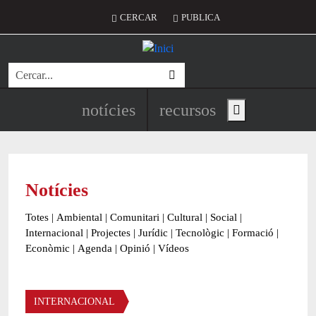
Vés al contingut
Menú del compte d'usuari
CERCAR
PUBLICA
Cerca
Navegació principal de l'encapç
notícies
recursos
Show main menu
Notícies
Totes
|
Ambiental
|
Comunitari
|
Cultural
|
Social
|
Internacional
|
Projectes
|
Jurídic
|
Tecnològic
|
Formació
|
Econòmic
|
Agenda
|
Opinió
|
Vídeos
Àmbit de la notícia
INTERNACIONAL