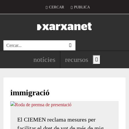
Vés al contingut
Menú del compte d'usuari
CERCAR
PUBLICA
Cerca
Navegació principal de l'encapç
notícies
recursos
Show main menu
immigració
El CIEMEN reclama mesures per
facilitar el dret de vot de més de mig