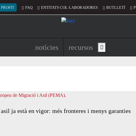
 del compte d'usuari
 PROFIT
FAQ
ENTITATS COL·LABORADORES
BUTLLETÍ
P
Navegació principal de l'encapç
notícies
recursos
Show main menu
asil ja està en vigor: més fronteres i menys garanties