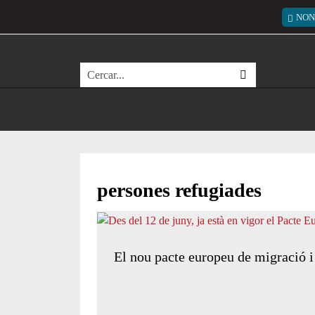
Vés al contingut
Menú
NON
Cerca
persones refugiades
El nou pacte europeu de migració i 