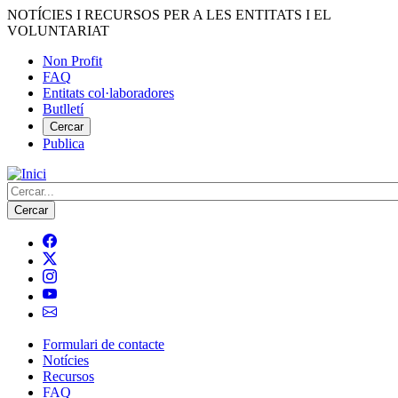
Vés
NOTÍCIES I RECURSOS PER A LES ENTITATS I EL
al
VOLUNTARIAT
contingut
Non Profit
FAQ
Menú
Entitats col·laboradores
del
Butlletí
compte
Cercar
Publica
d'usuari
Cerca
Formulari de contacte
Notícies
Navegació
Recursos
principal
FAQ