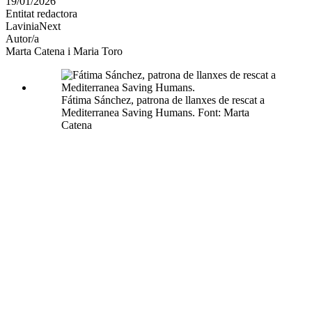
19/01/2026
altres
Entitat redactora
xarxes
LaviniaNext
socials
Autor/a
Marta Catena i Maria Toro
Fátima Sánchez, patrona de llanxes de rescat a
Mediterranea Saving Humans. Font: Marta
Catena