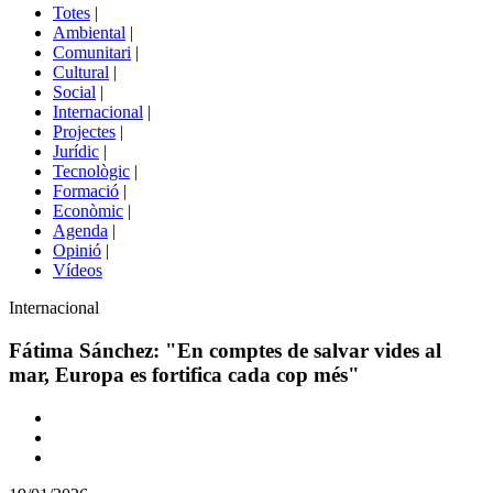
del
Totes
|
menú
Ambiental
|
de
Comunitari
|
portals
Cultural
|
Social
|
Internacional
|
Projectes
|
Jurídic
|
Tecnològic
|
Formació
|
Econòmic
|
Agenda
|
Opinió
|
Vídeos
Àmbit
Internacional
de
la
Fátima Sánchez: "En comptes de salvar vides al
notícia
mar, Europa es fortifica cada cop més"
Comparteix
Compartir
en