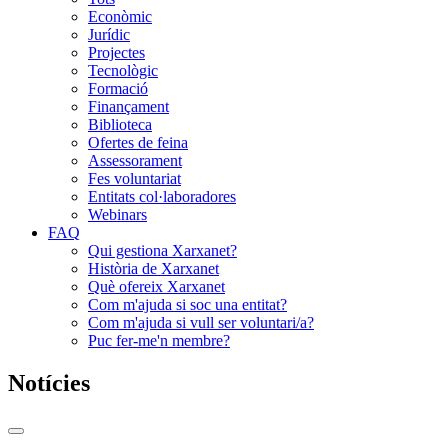
Econòmic
Jurídic
Projectes
Tecnològic
Formació
Finançament
Biblioteca
Ofertes de feina
Assessorament
Fes voluntariat
Entitats col·laboradores
Webinars
FAQ
Qui gestiona Xarxanet?
Història de Xarxanet
Què ofereix Xarxanet
Com m'ajuda si soc una entitat?
Com m'ajuda si vull ser voluntari/a?
Puc fer-me'n membre?
Notícies
Commutador