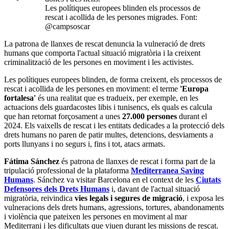
Les polítiques europees blinden els processos de
rescat i acollida de les persones migrades. Font:
@campsoscar
La patrona de llanxes de rescat denuncia la vulneració de drets
humans que comporta l'actual situació migratòria i la creixent
criminalització de les persones en moviment i les activistes.
Les polítiques europees blinden, de forma creixent, els processos de
rescat i acollida de les persones en moviment: el terme
'Europa
fortalesa'
és una realitat que es tradueix, per exemple, en les
actuacions dels guardacostes libis i tunisencs, els quals es calcula
que han retornat forçosament a unes
27.000 persones
durant el
2024. Els vaixells de rescat i les entitats dedicades a la protecció dels
drets humans no paren de patir multes, detencions, desviaments a
ports llunyans i no segurs i, fins i tot, atacs armats.
Fátima Sánchez
és patrona de llanxes de rescat i forma part de la
tripulació professional de la plataforma
Mediterranea Saving
Humans
. Sánchez va visitar Barcelona en el context de les
Ciutats
Defensores dels Drets Humans
i, davant de l'actual situació
migratòria, reivindica
vies legals i segures de migració
, i exposa les
vulneracions dels drets humans, agressions, tortures, abandonaments
i violència que pateixen les persones en moviment al mar
Mediterrani i les dificultats que viuen durant les missions de rescat.