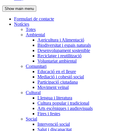
de
Show main menu
l'encapçalament
Formulari de contacte
Notícies
Navegació
Totes
principal
Ambiental
Agricultura i Alimentació
Biodiversitat i espais naturals
Desenvolupament sostenible
Reciclatge i reutilització
Voluntariat ambiental
Comunitari
Educació en el lleure
Mediació i cohesió social
Participació ciutadana
Moviment veïnal
Cultural
Llengua i literatura
Cultura popular i tradicional
Arts escèniques i audiovisuals
Fires i festes
Social
Intervenció social
Salut i discapacitat