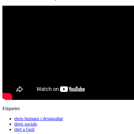
Etiquetes
drets humans i desigualtat
drets socials
dret a l'asil