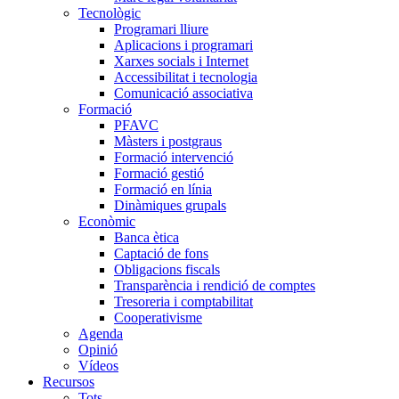
Tecnològic
Programari lliure
Aplicacions i programari
Xarxes socials i Internet
Accessibilitat i tecnologia
Comunicació associativa
Formació
PFAVC
Màsters i postgraus
Formació intervenció
Formació gestió
Formació en línia
Dinàmiques grupals
Econòmic
Banca ètica
Captació de fons
Obligacions fiscals
Transparència i rendició de comptes
Tresoreria i comptabilitat
Cooperativisme
Agenda
Opinió
Vídeos
Recursos
Tots