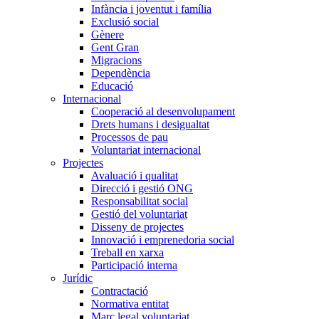
Infància i joventut i família
Exclusió social
Gènere
Gent Gran
Migracions
Dependència
Educació
Internacional
Cooperació al desenvolupament
Drets humans i desigualtat
Processos de pau
Voluntariat internacional
Projectes
Avaluació i qualitat
Direcció i gestió ONG
Responsabilitat social
Gestió del voluntariat
Disseny de projectes
Innovació i emprenedoria social
Treball en xarxa
Participació interna
Jurídic
Contractació
Normativa entitat
Marc legal voluntariat