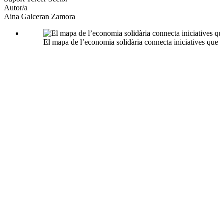
Autor/a
Aina Galceran Zamora
El mapa de l’economia solidària connecta iniciatives que po
Més de 1.600 iniciatives arreu de Catalunya formen part
Pam a Pam treballa per apropar l’economia solidària a la ciutadania i a
Pam a Pam
és el mapa col·laboratiu de l’economia solidària a Catalun
consolidat com una eina clau per visibilitzar alternatives al consum c
Des de fa més de deu anys, Pam a Pam aposta per transformar els hàbit
com la transparència, la sostenibilitat, la democràcia interna o el co
ciutadania i quins reptes es plantegen de cara al futur.
Quin paper juga Pam a Pam dins l’economia solidària?
Pam a Pam és una eina que
visibilitza i reconeix iniciatives
que sovin
posant al centre els
valors
i les
maneres de fer
d’aquestes propostes.
Alhora, el mapa afavoreix la
intercooperació
: facilita que les iniciat
part de l’
economia solidària
, no només per la seva activitat, sinó pel