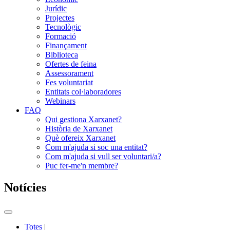
Jurídic
Projectes
Tecnològic
Formació
Finançament
Biblioteca
Ofertes de feina
Assessorament
Fes voluntariat
Entitats col·laboradores
Webinars
FAQ
Qui gestiona Xarxanet?
Història de Xarxanet
Què ofereix Xarxanet
Com m'ajuda si soc una entitat?
Com m'ajuda si vull ser voluntari/a?
Puc fer-me'n membre?
Notícies
Commutador
del
Totes
|