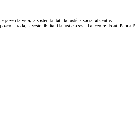
sen la vida, la sostenibilitat i la justícia social al centre. Font: Pam a 
 de Pam a Pam, una eina col·laborativa per transformar el consum. Fon
 les organitzacions des d’una mirada crítica i transformadora, posant la v
ya, impulsat per la
Xarxa d’Economia Solidària (XES)
. Amb més de
1.
onvencional i connectar persones que treballen per un model econòmic mé
s de consum i enfortir l’ecosistema de l’economia solidària. El mapa no
mpromís social. Parlem amb
Judit Quintana Lliró
, tècnica del projecte,
t queden fora dels circuits comercials o institucionals. Les apropa a l
ives es coneguin entre elles, estableixin
col·laboracions
i es
reforcin m
s
valors compartits
com la democràcia, la justícia social o la sostenibilit