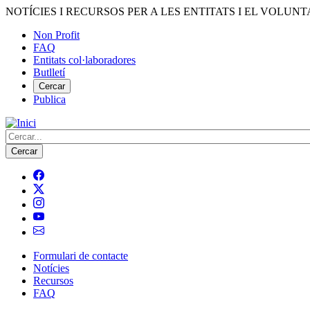
Vés
NOTÍCIES I RECURSOS PER A LES ENTITATS I EL VOLUNT
al
Non Profit
contingut
FAQ
Menú
Entitats col·laboradores
del
Butlletí
compte
Cercar
Publica
d'usuari
Cerca
Formulari de contacte
Notícies
Navegació
Recursos
principal
FAQ
de