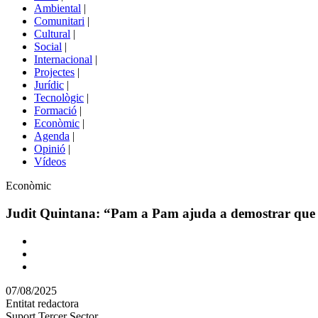
menú
Ambiental
|
de
Comunitari
|
portals
Cultural
|
Social
|
Internacional
|
Projectes
|
Jurídic
|
Tecnològic
|
Formació
|
Econòmic
|
Agenda
|
Opinió
|
Vídeos
Àmbit
Econòmic
de
la
Judit Quintana: “Pam a Pam ajuda a demostrar que un
notícia
Comparteix
Compartir
en
07/08/2025
altres
Entitat redactora
xarxes
Suport Tercer Sector
socials