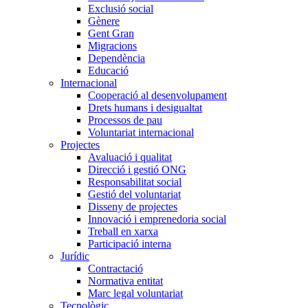
Exclusió social
Gènere
Gent Gran
Migracions
Dependència
Educació
Internacional
Cooperació al desenvolupament
Drets humans i desigualtat
Processos de pau
Voluntariat internacional
Projectes
Avaluació i qualitat
Direcció i gestió ONG
Responsabilitat social
Gestió del voluntariat
Disseny de projectes
Innovació i emprenedoria social
Treball en xarxa
Participació interna
Jurídic
Contractació
Normativa entitat
Marc legal voluntariat
Tecnològic