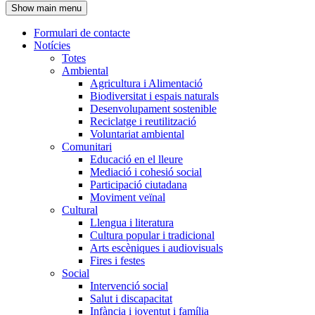
Show main menu
l'encapçalament
Formulari de contacte
Notícies
Navegació
Totes
principal
Ambiental
Agricultura i Alimentació
Biodiversitat i espais naturals
Desenvolupament sostenible
Reciclatge i reutilització
Voluntariat ambiental
Comunitari
Educació en el lleure
Mediació i cohesió social
Participació ciutadana
Moviment veïnal
Cultural
Llengua i literatura
Cultura popular i tradicional
Arts escèniques i audiovisuals
Fires i festes
Social
Intervenció social
Salut i discapacitat
Infància i joventut i família