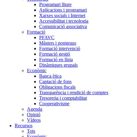
Programari lliure
Aplicacions i programari
Xarxes socials i Internet
Accessibilitat i tecnologia
Comunicació associativa
Formació
PFAVC
Màsters i postgraus
Formació intervenció
Formació gestió
Formació en línia
Dinàmiques grupals
Econòmic
Banca ètica
Captació de fons
Obligacions fiscals
Transparència i rendició de comptes
Tresoreria i comptabilitat
Cooperativisme
Agenda
Opinió
Vídeos
Recursos
Tots
Econòmic