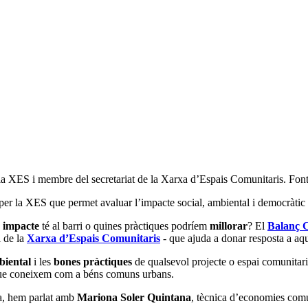
la XES i membre del secretariat de la Xarxa d’Espais Comunitaris. Fon
er la XES que permet avaluar l’impacte social, ambiental i democràtic 
n
impacte
té al barri o quines pràctiques podríem
millorar
? El
Balanç 
l de la
Xarxa d’Espais Comunitaris
- que ajuda a donar resposta a aque
biental
i les
bones pràctiques
de qualsevol projecte o espai comunitari 
ò que coneixem com a béns comuns urbans.
ca, hem parlat amb
Mariona Soler Quintana
, tècnica d’economies comu