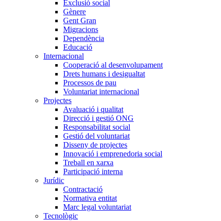
Exclusió social
Gènere
Gent Gran
Migracions
Dependència
Educació
Internacional
Cooperació al desenvolupament
Drets humans i desigualtat
Processos de pau
Voluntariat internacional
Projectes
Avaluació i qualitat
Direcció i gestió ONG
Responsabilitat social
Gestió del voluntariat
Disseny de projectes
Innovació i emprenedoria social
Treball en xarxa
Participació interna
Jurídic
Contractació
Normativa entitat
Marc legal voluntariat
Tecnològic