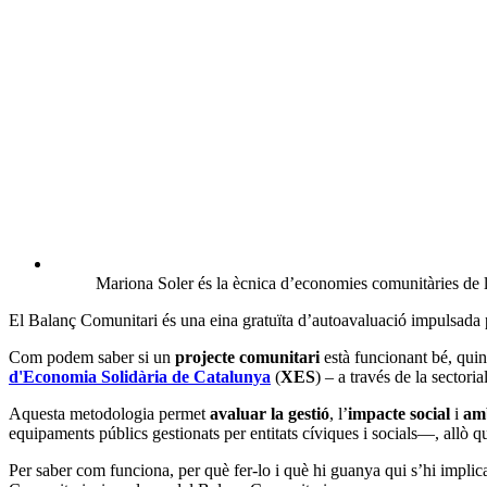
Mariona Soler és la ècnica d’economies comunitàries de 
El Balanç Comunitari és una eina gratuïta d’autoavaluació impulsada p
Com podem saber si un
projecte comunitari
està funcionant bé, qui
d'Economia Solidària de Catalunya
(
XES
) – a través de la sectoria
Aquesta metodologia permet
avaluar la gestió
, l’
impacte social
i
am
equipaments públics gestionats per entitats cíviques i socials—, all
Per saber com funciona, per què fer-lo i què hi guanya qui s’hi impli