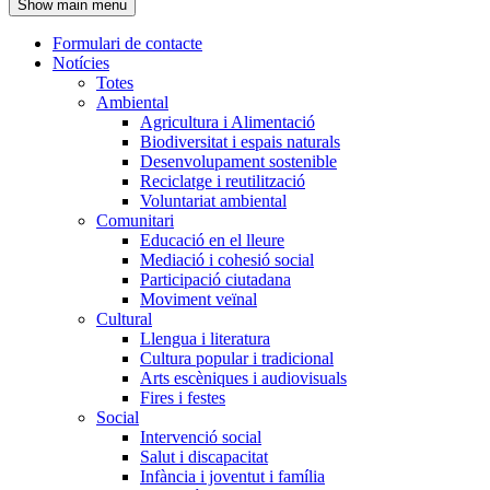
Show main menu
l'encapçalament
Formulari de contacte
Notícies
Navegació
Totes
principal
Ambiental
Agricultura i Alimentació
Biodiversitat i espais naturals
Desenvolupament sostenible
Reciclatge i reutilització
Voluntariat ambiental
Comunitari
Educació en el lleure
Mediació i cohesió social
Participació ciutadana
Moviment veïnal
Cultural
Llengua i literatura
Cultura popular i tradicional
Arts escèniques i audiovisuals
Fires i festes
Social
Intervenció social
Salut i discapacitat
Infància i joventut i família