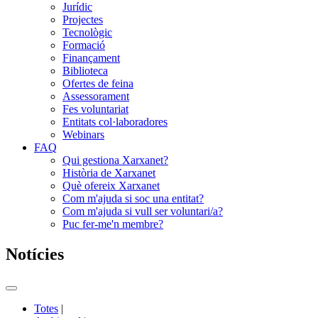
Jurídic
Projectes
Tecnològic
Formació
Finançament
Biblioteca
Ofertes de feina
Assessorament
Fes voluntariat
Entitats col·laboradores
Webinars
FAQ
Qui gestiona Xarxanet?
Història de Xarxanet
Què ofereix Xarxanet
Com m'ajuda si soc una entitat?
Com m'ajuda si vull ser voluntari/a?
Puc fer-me'n membre?
Notícies
Commutador
del
Totes
|
menú