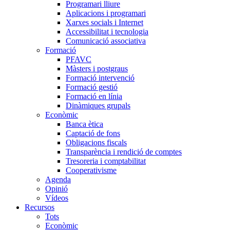
Programari lliure
Aplicacions i programari
Xarxes socials i Internet
Accessibilitat i tecnologia
Comunicació associativa
Formació
PFAVC
Màsters i postgraus
Formació intervenció
Formació gestió
Formació en línia
Dinàmiques grupals
Econòmic
Banca ètica
Captació de fons
Obligacions fiscals
Transparència i rendició de comptes
Tresoreria i comptabilitat
Cooperativisme
Agenda
Opinió
Vídeos
Recursos
Tots
Econòmic