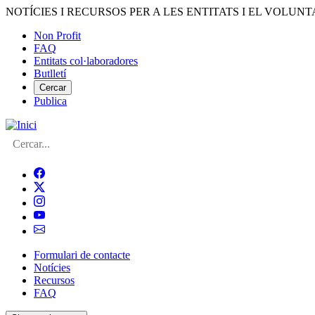
Vés
NOTÍCIES I RECURSOS PER A LES ENTITATS I EL VOLUNT
al
Non Profit
contingut
FAQ
Menú
Entitats col·laboradores
del
Butlletí
compte
Cercar
Publica
d'usuari
Cerca
Formulari de contacte
Notícies
Navegació
Recursos
principal
FAQ
de