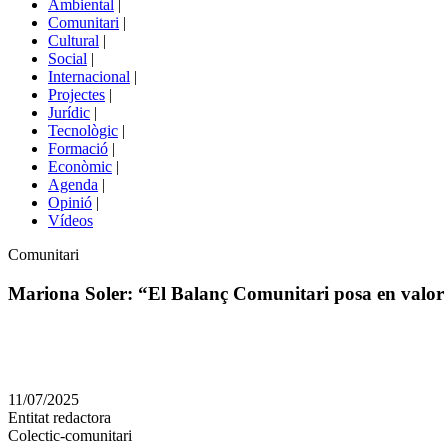
Ambiental
|
de
Comunitari
|
portals
Cultural
|
Social
|
Internacional
|
Projectes
|
Jurídic
|
Tecnològic
|
Formació
|
Econòmic
|
Agenda
|
Opinió
|
Vídeos
Àmbit
Comunitari
de
la
Mariona Soler: “El Balanç Comunitari posa en valor l
notícia
Comparteix
Compartir
en
11/07/2025
altres
Entitat redactora
xarxes
Colectic-comunitari
socials