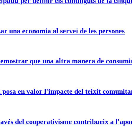
patiu per definir els continguts de la cinqu
r una economia al servei de les persones
mostrar que una altra manera de consumir é
osa en valor l'impacte del teixit comunitar
ravés del cooperativisme contribueix a l'ap