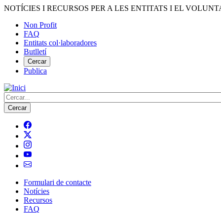
Vés
NOTÍCIES I RECURSOS PER A LES ENTITATS I EL VOLUNT
al
Non Profit
contingut
FAQ
Menú
Entitats col·laboradores
del
Butlletí
compte
Cercar
Publica
d'usuari
Cerca
Formulari de contacte
Notícies
Navegació
Recursos
principal
FAQ
de