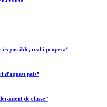
ena edició
s possible, real i propera”
i d'aquest país”
oderament de classe"