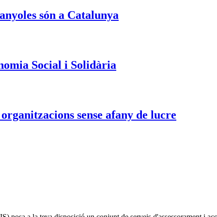
panyoles són a Catalunya
nomia Social i Solidària
s organitzacions sense afany de lucre
IS)
posa a la teva disposició un conjunt de serveis d'assessorament i a