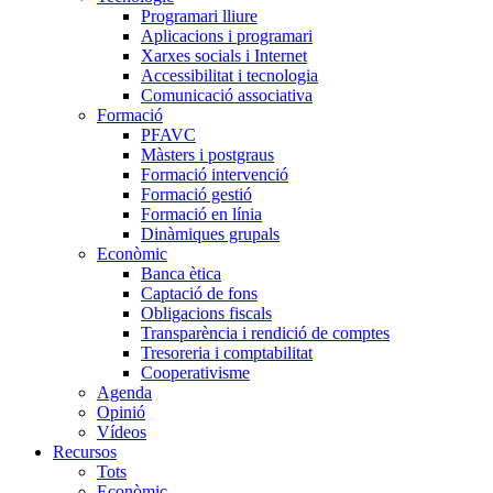
Programari lliure
Aplicacions i programari
Xarxes socials i Internet
Accessibilitat i tecnologia
Comunicació associativa
Formació
PFAVC
Màsters i postgraus
Formació intervenció
Formació gestió
Formació en línia
Dinàmiques grupals
Econòmic
Banca ètica
Captació de fons
Obligacions fiscals
Transparència i rendició de comptes
Tresoreria i comptabilitat
Cooperativisme
Agenda
Opinió
Vídeos
Recursos
Tots
Econòmic