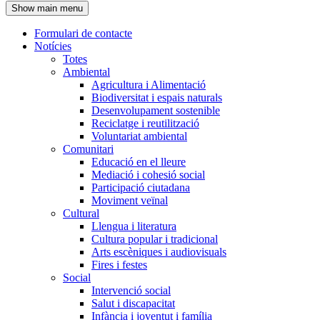
Show main menu
l'encapçalament
Formulari de contacte
Notícies
Navegació
Totes
principal
Ambiental
Agricultura i Alimentació
Biodiversitat i espais naturals
Desenvolupament sostenible
Reciclatge i reutilització
Voluntariat ambiental
Comunitari
Educació en el lleure
Mediació i cohesió social
Participació ciutadana
Moviment veïnal
Cultural
Llengua i literatura
Cultura popular i tradicional
Arts escèniques i audiovisuals
Fires i festes
Social
Intervenció social
Salut i discapacitat
Infància i joventut i família