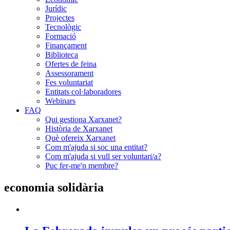
Jurídic
Projectes
Tecnològic
Formació
Finançament
Biblioteca
Ofertes de feina
Assessorament
Fes voluntariat
Entitats col·laboradores
Webinars
FAQ
Qui gestiona Xarxanet?
Història de Xarxanet
Què ofereix Xarxanet
Com m'ajuda si soc una entitat?
Com m'ajuda si vull ser voluntari/a?
Puc fer-me'n membre?
economia solidària