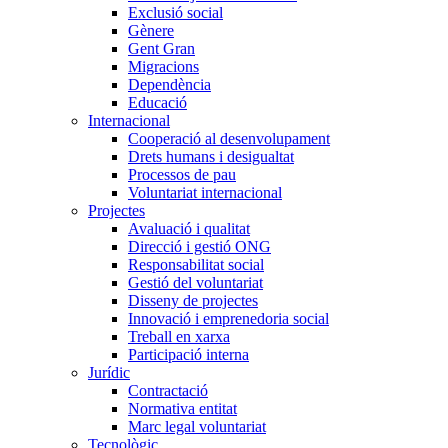
Exclusió social
Gènere
Gent Gran
Migracions
Dependència
Educació
Internacional
Cooperació al desenvolupament
Drets humans i desigualtat
Processos de pau
Voluntariat internacional
Projectes
Avaluació i qualitat
Direcció i gestió ONG
Responsabilitat social
Gestió del voluntariat
Disseny de projectes
Innovació i emprenedoria social
Treball en xarxa
Participació interna
Jurídic
Contractació
Normativa entitat
Marc legal voluntariat
Tecnològic