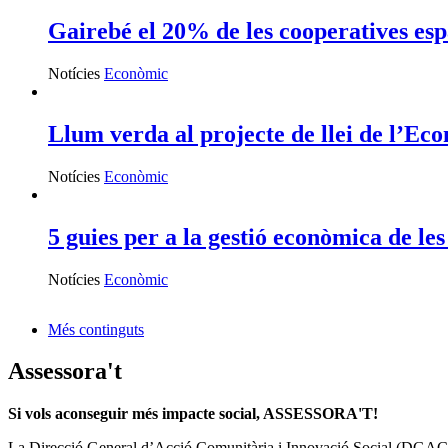
Gairebé el 20% de les cooperatives es
Notícies
Econòmic
Llum verda al projecte de llei de l’Eco
Notícies
Econòmic
5 guies per a la gestió econòmica de le
Notícies
Econòmic
Més continguts
Assessora't
Si vols aconseguir més impacte social, ASSESSORA'T!
La
Direcció General d’Acció Comunitària i Innovació Social (DGAC