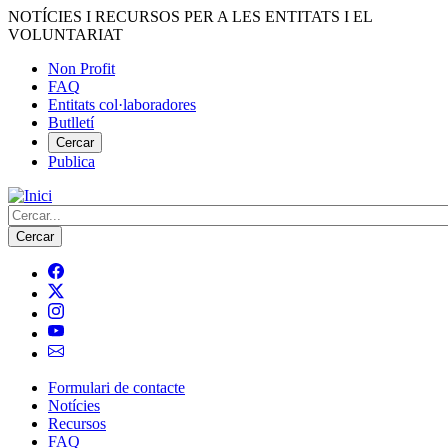
Vés
NOTÍCIES I RECURSOS PER A LES ENTITATS I EL
al
VOLUNTARIAT
contingut
Non Profit
FAQ
Menú
Entitats col·laboradores
del
Butlletí
compte
Cercar
Publica
d'usuari
Cerca
Formulari de contacte
Notícies
Navegació
Recursos
principal
FAQ