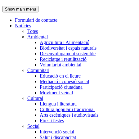
de
Show main menu
l'encapçalament
Formulari de contacte
Notícies
Navegació
Totes
principal
Ambiental
Agricultura i Alimentació
Biodiversitat i espais naturals
Desenvolupament sostenible
Reciclatge i reutilització
Voluntariat ambiental
Comunitari
Educació en el lleure
Mediació i cohesió social
Participació ciutadana
Moviment veïnal
Cultural
Llengua i literatura
Cultura popular i tradicional
Arts escèniques i audiovisuals
Fires i festes
Social
Intervenció social
Salut i discapacitat