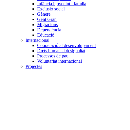
Infància i joventut i família
Exclusió social
Gènere
Gent Gran
Migracions
Dependència
Educació
Internacional
Cooperació al desenvolupament
Drets humans i desigualtat
Processos de pau
Voluntariat internacional
Projectes
Avaluació i qualitat
Direcció i gestió ONG
Responsabilitat social
Gestió del voluntariat
Disseny de projectes
Innovació i emprenedoria social
Treball en xarxa
Participació interna
Jurídic
Contractació
Normativa entitat
Marc legal voluntariat