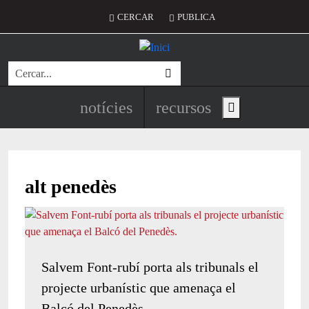
Vés al contingut
Menú del compte d'usuari
CERCAR
PUBLICA
Cerca
Navegació principal de l'encapç
notícies
recursos
Show main menu
alt penedès
Salvem Font-rubí porta als tribunals el
projecte urbanístic que amenaça el
Balcó del Penedès