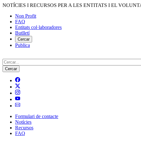
Vés
NOTÍCIES I RECURSOS PER A LES ENTITATS I EL VOLUNT
al
Non Profit
contingut
FAQ
Menú
Entitats col·laboradores
del
Butlletí
compte
Cercar
Publica
d'usuari
Cerca
Formulari de contacte
Notícies
Navegació
Recursos
principal
FAQ
de