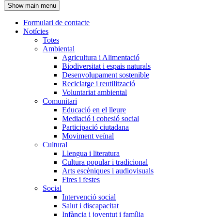
Show main menu
l'encapçalament
Formulari de contacte
Notícies
Navegació
Totes
principal
Ambiental
Agricultura i Alimentació
Biodiversitat i espais naturals
Desenvolupament sostenible
Reciclatge i reutilització
Voluntariat ambiental
Comunitari
Educació en el lleure
Mediació i cohesió social
Participació ciutadana
Moviment veïnal
Cultural
Llengua i literatura
Cultura popular i tradicional
Arts escèniques i audiovisuals
Fires i festes
Social
Intervenció social
Salut i discapacitat
Infància i joventut i família