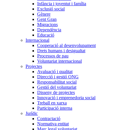
Infància i joventut i família
Exclusió social
Gènere
Gent Gran
Migracions
Dependència
Educació
Internacional
Cooperació al desenvolupament
Drets humans i desigualtat
Processos de pau
Voluntariat internacional
Projectes
Avaluació i qualitat
Direcció i gestió ONG
Responsabilitat social
Gestió del voluntariat
Disseny de projectes
Innovació i emprenedoria social
Treball en xarxa
Participació interna
Jurídic
Contractació
Normativa entitat
Marc legal voluntariat