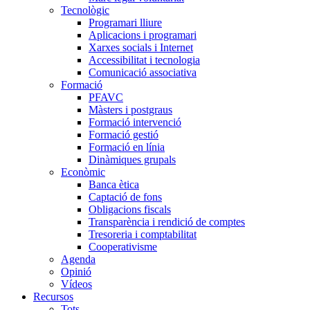
Tecnològic
Programari lliure
Aplicacions i programari
Xarxes socials i Internet
Accessibilitat i tecnologia
Comunicació associativa
Formació
PFAVC
Màsters i postgraus
Formació intervenció
Formació gestió
Formació en línia
Dinàmiques grupals
Econòmic
Banca ètica
Captació de fons
Obligacions fiscals
Transparència i rendició de comptes
Tresoreria i comptabilitat
Cooperativisme
Agenda
Opinió
Vídeos
Recursos
Tots