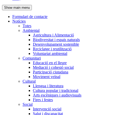
de
Show main menu
l'encapçalament
Formulari de contacte
Notícies
Navegació
Totes
principal
Ambiental
Agricultura i Alimentació
Biodiversitat i espais naturals
Desenvolupament sostenible
Reciclatge i reutilització
Voluntariat ambiental
Comunitari
Educació en el lleure
Mediació i cohesió social
Participació ciutadana
Moviment veïnal
Cultural
Llengua i literatura
Cultura popular i tradicional
Arts escèniques i audiovisuals
Fires i festes
Social
Intervenció social
Salut i discapacitat