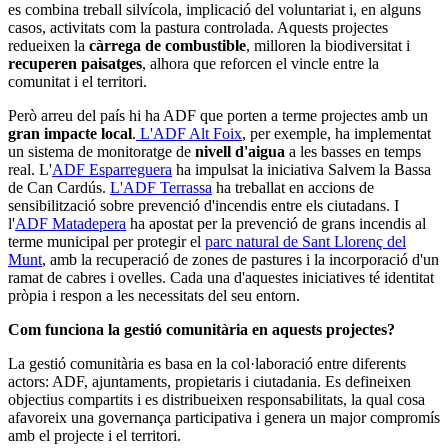
es combina treball silvícola, implicació del voluntariat i, en alguns
casos, activitats com la pastura controlada. Aquests projectes
redueixen la
càrrega de combustible
, milloren la biodiversitat i
recuperen paisatges
, alhora que reforcen el vincle entre la
comunitat i el territori.
Però arreu del país hi ha ADF que porten a terme projectes amb un
gran impacte local
.
L'ADF Alt Foix
, per exemple, ha implementat
un sistema de monitoratge de
nivell d'aigua
a les basses en temps
real. L'
ADF Esparreguera
ha impulsat la iniciativa Salvem la Bassa
de Can Cardús.
L'ADF Terrassa
ha treballat en accions de
sensibilització sobre prevenció d'incendis entre els ciutadans. I
l'
ADF Matadepera
ha apostat per la prevenció de grans incendis al
terme municipal per protegir el
parc natural de Sant Llorenç del
Munt
, amb la recuperació de zones de pastures i la incorporació d'un
ramat de cabres i ovelles. Cada una d'aquestes iniciatives té identitat
pròpia i respon a les necessitats del seu entorn.
Com funciona la gestió comunitària en aquests projectes?
La gestió comunitària es basa en la col·laboració entre diferents
actors: ADF, ajuntaments, propietaris i ciutadania. Es defineixen
objectius compartits i es distribueixen responsabilitats, la qual cosa
afavoreix una governança participativa i genera un major compromís
amb el projecte i el territori.