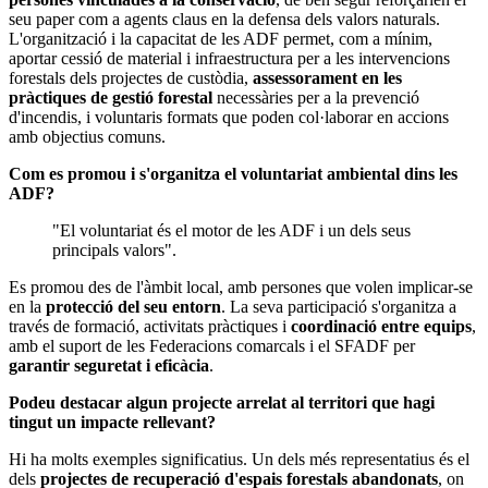
seu paper com a agents claus en la defensa dels valors naturals.
L'organització i la capacitat de les ADF permet, com a mínim,
aportar cessió de material i infraestructura per a les intervencions
forestals dels projectes de custòdia,
assessorament en les
pràctiques de gestió forestal
necessàries per a la prevenció
d'incendis, i voluntaris formats que poden col·laborar en accions
amb objectius comuns.
Com es promou i s'organitza el voluntariat ambiental dins les
ADF?
"El voluntariat és el motor de les ADF i un dels seus
principals valors".
Es promou des de l'àmbit local, amb persones que volen implicar-se
en la
protecció del seu entorn
. La seva participació s'organitza a
través de formació, activitats pràctiques i
coordinació entre equips
,
amb el suport de les Federacions comarcals i el SFADF per
garantir seguretat i eficàcia
.
Podeu destacar algun projecte arrelat al territori que hagi
tingut un impacte rellevant?
Hi ha molts exemples significatius. Un dels més representatius és el
dels
projectes de recuperació d'espais forestals abandonats
, on