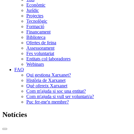
Econòmic
Jurídic
Projectes
Tecnològic
Formació
Finançament
Biblioteca
Ofertes de feina
Assessorament
Fes voluntariat
Entitats col·laboradores
Webinars
FAQ
Qui gestiona Xarxanet?
Història de Xarxanet
Què ofereix Xarxanet
Com m'ajuda si soc una entitat?
Com m'ajuda si vull ser voluntari/a?
Puc fer-me'n membre?
Notícies
Commutador