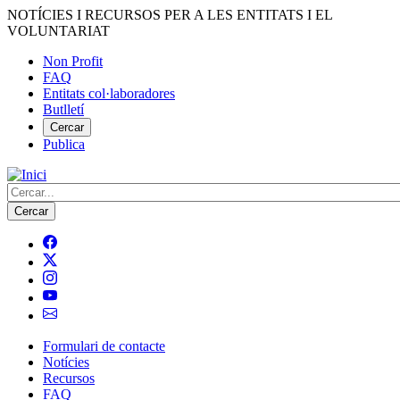
Vés
NOTÍCIES I RECURSOS PER A LES ENTITATS I EL
al
VOLUNTARIAT
contingut
Non Profit
FAQ
Menú
Entitats col·laboradores
del
Butlletí
compte
Cercar
Publica
d'usuari
Cerca
Formulari de contacte
Notícies
Navegació
Recursos
principal
FAQ