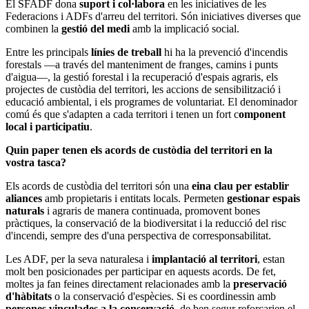
El SFADF dona
suport i col·labora
en les iniciatives de les
Federacions i ADFs d'arreu del territori. Són iniciatives diverses que
combinen la
gestió del medi
amb la implicació social.
Entre les principals
línies de treball
hi ha la prevenció d'incendis
forestals —a través del manteniment de franges, camins i punts
d'aigua—, la gestió forestal i la recuperació d'espais agraris, els
projectes de custòdia del territori, les accions de sensibilització i
educació ambiental, i els programes de voluntariat. El denominador
comú és que s'adapten a cada territori i tenen un fort c
omponent
local i participatiu
.
Quin paper tenen els acords de custòdia del territori en la
vostra tasca?
Els acords de custòdia del territori són una
eina clau per establir
aliances
amb propietaris i entitats locals. Permeten
gestionar espais
naturals
i agraris de manera continuada, promovent bones
pràctiques, la conservació de la biodiversitat i la reducció del risc
d'incendi, sempre des d'una perspectiva de corresponsabilitat.
Les ADF, per la seva naturalesa i
implantació al territori
, estan
molt ben posicionades per participar en aquests acords. De fet,
moltes ja fan feines directament relacionades amb la
preservació
d'hàbitats
o la conservació d'espècies. Si es coordinessin amb
persones vinculades a la conservació
, de ben segur reforçarien el