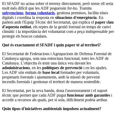
El SFADF no actua sobre el terreny directament, però sense ell seria
molt més difícil que les ADF poguessin fer-ho. Tramita
subvencions
,
forma voluntaris
, gestiona permisos, facilita eines
digitals i coordina la resposta en
situacions d'emergència
. En
parlem amb l'Equip Tècnic del Secretariat, qui explica el
paper clau
d'aquesta entitat
, els reptes de la gestió forestal en temps de canvi
climàtic i la importància del voluntariat com a peça indispensable per
protegir els boscos catalans.
Què és exactament el SFADF i quin paper té al territori?
El Secretariat de Federacions i Agrupacions de Defensa Forestal de
Catalunya agrupa, sota una estructura funcional, totes les ADF de
Catalunya. L'objectiu és tenir una única veu davant les
administracions
, en les
polítiques de prevenció
i en les ajudes.
Les ADF són entitats de
base local
formades per voluntaris,
propietaris forestals i ajuntaments, amb la missió de prevenir
incendis forestals i gestionar el territori de manera sostenible.
El Secretariat, per la seva banda, dona l'assessorament i el suport
tècnic que permet que cada ADF pugui
funcionar amb garanties
i
accedir a recursos als quals, per si sola, difícilment podria arribar.
Quin tipus d'iniciatives ambientals impulseu actualment?