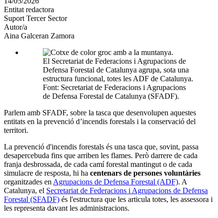
14/05/2026
altres
Entitat redactora
xarxes
Suport Tercer Sector
socials
Autor/a
Aina Galceran Zamora
El Secretariat de Federacions i Agrupacions de
Defensa Forestal de Catalunya agrupa, sota una
estructura funcional, totes les ADF de Catalunya.
Font: Secretariat de Federacions i Agrupacions
de Defensa Forestal de Catalunya (SFADF).
Parlem amb SFADF, sobre la tasca que desenvolupen aquestes
entitats en la prevenció d’incendis forestals i la conservació del
territori.
La prevenció d'incendis forestals és una tasca que, sovint, passa
desapercebuda fins que arriben les flames. Però darrere de cada
franja desbrossada, de cada camí forestal mantingut o de cada
simulacre de resposta, hi ha
centenars de persones voluntàries
organitzades en
Agrupacions de Defensa Forestal (ADF)
. A
Catalunya, el
Secretariat de Federacions i Agrupacions de Defensa
Forestal (SFADF)
és l'estructura que les articula totes, les assessora i
les representa davant les administracions.