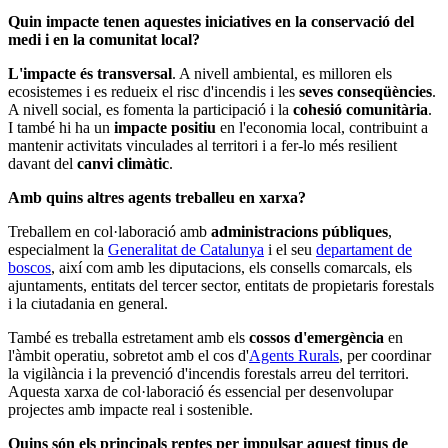
Quin impacte tenen aquestes iniciatives en la conservació del
medi i en la comunitat local?
L'impacte és transversal
. A nivell ambiental, es milloren els
ecosistemes i es redueix el risc d'incendis i les
seves conseqüències
.
A nivell social, es fomenta la participació i la
cohesió comunitària
.
I també hi ha un
impacte positiu
en l'economia local, contribuint a
mantenir activitats vinculades al territori i a fer-lo més resilient
davant del
canvi climàtic
.
Amb quins altres agents treballeu en xarxa?
Treballem en col·laboració amb
administracions públiques
,
especialment la
Generalitat de Catalunya
i el seu
departament de
boscos
, així com amb les diputacions, els consells comarcals, els
ajuntaments, entitats del tercer sector, entitats de propietaris forestals
i la ciutadania en general.
També es treballa estretament amb els
cossos d'emergència
en
l'àmbit operatiu, sobretot amb el cos d'
Agents Rurals
, per coordinar
la vigilància i la prevenció d'incendis forestals arreu del territori.
Aquesta xarxa de col·laboració és essencial per desenvolupar
projectes amb impacte real i sostenible.
Quins són els principals reptes per impulsar aquest tipus de