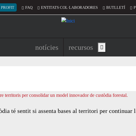
 del compte d'usuari
 PROFIT
FAQ
ENTITATS COL·LABORADORES
BUTLLETÍ
P
Navegació principal de l'encapç
notícies
recursos
Show main menu
ia té sentit si assenta bases al territori per continuar 