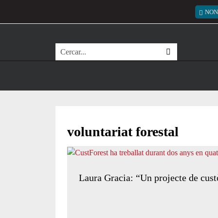
Vés al contingut
Menú
NON
Cerca
voluntariat forestal
Laura Gracia: “Un projecte de custòd