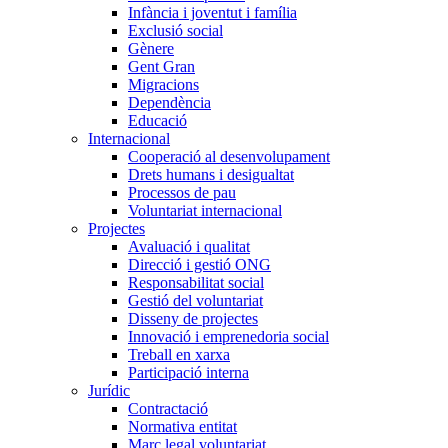
Infància i joventut i família
Exclusió social
Gènere
Gent Gran
Migracions
Dependència
Educació
Internacional
Cooperació al desenvolupament
Drets humans i desigualtat
Processos de pau
Voluntariat internacional
Projectes
Avaluació i qualitat
Direcció i gestió ONG
Responsabilitat social
Gestió del voluntariat
Disseny de projectes
Innovació i emprenedoria social
Treball en xarxa
Participació interna
Jurídic
Contractació
Normativa entitat
Marc legal voluntariat