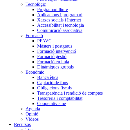
Tecnològic
Programari lliure
Aplicacions i programari
Xarxes socials i Internet
Accessibilitat i tecnologia
Comunicació associativa
Formació
PFAVC
Màsters i postgraus
Formació intervenció
Formació gestió
Formació en línia
Dinàmiques grupals
Econòmic
Banca ètica
Captació de fons
Obligacions fiscals
Transparència i rendició de comptes
Tresoreria i comptabilitat
Cooperativisme
Agenda
Opinió
Vídeos
Recursos
Tots