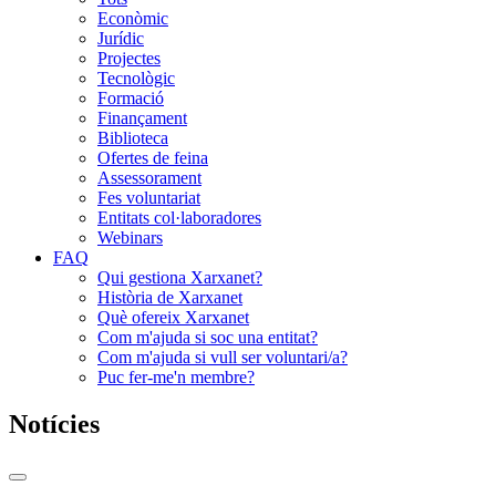
Econòmic
Jurídic
Projectes
Tecnològic
Formació
Finançament
Biblioteca
Ofertes de feina
Assessorament
Fes voluntariat
Entitats col·laboradores
Webinars
FAQ
Qui gestiona Xarxanet?
Història de Xarxanet
Què ofereix Xarxanet
Com m'ajuda si soc una entitat?
Com m'ajuda si vull ser voluntari/a?
Puc fer-me'n membre?
Notícies
Commutador