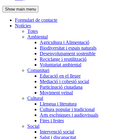
de
Show main menu
l'encapçalament
Formulari de contacte
Notícies
Navegació
Totes
principal
Ambiental
Agricultura i Alimentació
Biodiversitat i espais naturals
Desenvolupament sostenible
Reciclatge i reutilització
Voluntariat ambiental
Comunitari
Educació en el lleure
Mediació i cohesió social
Participació ciutadana
Moviment veïnal
Cultural
Llengua i literatura
Cultura popular i tradicional
Arts escèniques i audiovisuals
Fires i festes
Social
Intervenció social
Salut i discapacitat