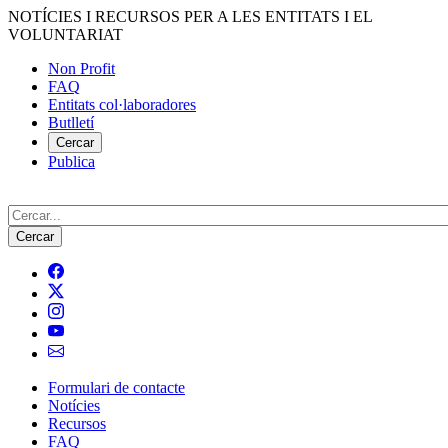
Vés
NOTÍCIES I RECURSOS PER A LES ENTITATS I EL
al
VOLUNTARIAT
contingut
Non Profit
FAQ
Menú
Entitats col·laboradores
del
Butlletí
compte
Cercar
Publica
d'usuari
Cerca
Formulari de contacte
Notícies
Navegació
Recursos
principal
FAQ