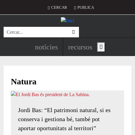
Vés al contingut
Menú del compte d'usuari
CERCAR
PUBLICA
Cerca
Navegació principal de l'encapç
notícies
recursos
Show main menu
Natura
Jordi Bas: “El patrimoni natural, si es
conserva i gestiona bé, també pot
aportar oportunitats al territori”