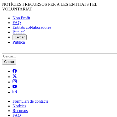
Vés
NOTÍCIES I RECURSOS PER A LES ENTITATS I EL
al
VOLUNTARIAT
contingut
Non Profit
FAQ
Menú
Entitats col·laboradores
del
Butlletí
compte
Cercar
Publica
d'usuari
Cerca
Formulari de contacte
Notícies
Navegació
Recursos
principal
FAQ