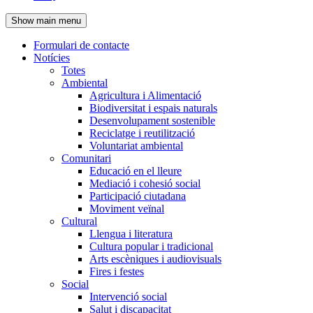
de
Show main menu
l'encapçalament
Formulari de contacte
Notícies
Navegació
Totes
principal
Ambiental
Agricultura i Alimentació
Biodiversitat i espais naturals
Desenvolupament sostenible
Reciclatge i reutilització
Voluntariat ambiental
Comunitari
Educació en el lleure
Mediació i cohesió social
Participació ciutadana
Moviment veïnal
Cultural
Llengua i literatura
Cultura popular i tradicional
Arts escèniques i audiovisuals
Fires i festes
Social
Intervenció social
Salut i discapacitat