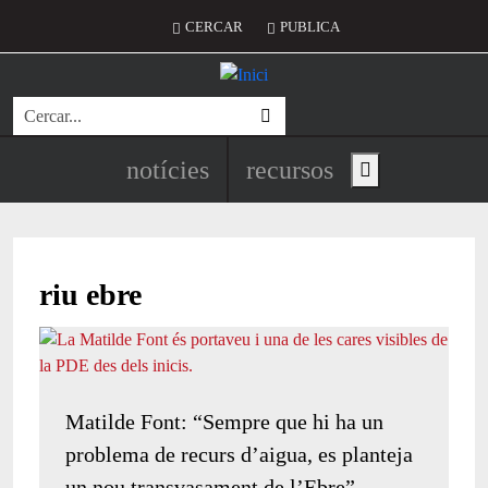
Vés al contingut
Menú del compte d'usuari
CERCAR
PUBLICA
Cerca
Navegació principal de l'encapç
notícies
recursos
Show main menu
riu ebre
Matilde Font: “Sempre que hi ha un
problema de recurs d’aigua, es planteja
un nou transvasament de l’Ebre”