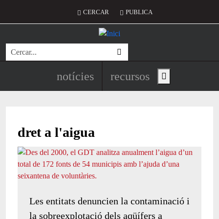
Vés al contingut
Menú del compte d'usuari
CERCAR
PUBLICA
Cerca
Navegació principal de l'encapç
notícies
recursos
Show main menu
dret a l'aigua
Les entitats denuncien la contaminació i
la sobreexplotació dels aqüífers a