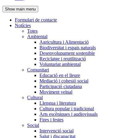
de
Show main menu
l'encapçalament
Formulari de contacte
Notícies
Navegació
Totes
principal
Ambiental
Agricultura i Alimentació
Biodiversitat i espais naturals
Desenvolupament sostenible
Reciclatge i reutilització
Voluntariat ambiental
Comunitari
Educació en el lleure
Mediació i cohesió social
Participació ciutadana
Moviment veïnal
Cultural
Llengua i literatura
Cultura popular i tradicional
Arts escèniques i audiovisuals
Fires i festes
Social
Intervenció social
Salut i discapacitat