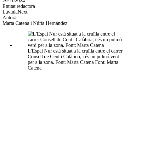
29/11/2024
altres
Entitat redactora
xarxes
LaviniaNext
socials
Autor/a
Marta Catena i Núria Hernández
L'Espai Nur està situat a la cruïlla entre el carrer
Consell de Cent i Calàbria, i és un pulmó verd
per a la zona. Font: Marta Catena Font: Marta
Catena