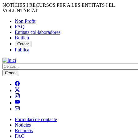
Vés
NOTÍCIES I RECURSOS PER A LES ENTITATS I EL
al
VOLUNTARIAT
contingut
Non Profit
FAQ
Menú
Entitats col·laboradores
del
Butlletí
compte
Cercar
Publica
d'usuari
Cerca
Formulari de contacte
Notícies
Navegació
Recursos
principal
FAQ