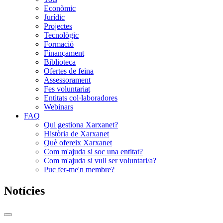
Econòmic
Jurídic
Projectes
Tecnològic
Formació
Finançament
Biblioteca
Ofertes de feina
Assessorament
Fes voluntariat
Entitats col·laboradores
Webinars
FAQ
Qui gestiona Xarxanet?
Història de Xarxanet
Què ofereix Xarxanet
Com m'ajuda si soc una entitat?
Com m'ajuda si vull ser voluntari/a?
Puc fer-me'n membre?
Notícies
Commutador