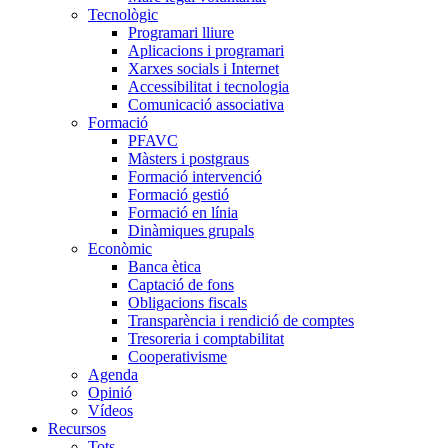
Tecnològic
Programari lliure
Aplicacions i programari
Xarxes socials i Internet
Accessibilitat i tecnologia
Comunicació associativa
Formació
PFAVC
Màsters i postgraus
Formació intervenció
Formació gestió
Formació en línia
Dinàmiques grupals
Econòmic
Banca ètica
Captació de fons
Obligacions fiscals
Transparència i rendició de comptes
Tresoreria i comptabilitat
Cooperativisme
Agenda
Opinió
Vídeos
Recursos
Tots