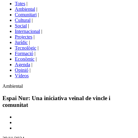
del
Totes
|
menú
Ambiental
|
de
Comunitari
|
portals
Cultural
|
Social
|
Internacional
|
Projectes
|
Jurídic
|
Tecnològic
|
Formació
|
Econòmic
|
Agenda
|
Opinió
|
Vídeos
Àmbit
Ambiental
de
la
Espai Nur: Una iniciativa veïnal de vincle i
notícia
comunitat
Comparteix
Compartir
en