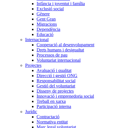
Infància i joventut i família
Exclusió social
Gènere
Gent Gran
Migracions
Dependència
Educació
Internacional
Cooperació al desenvolupament
Drets humans i desigualtat
Processos de pau
Voluntariat internacional
Projectes
Avaluació i qualitat
Direcció i gestió ONG
Responsabilitat social
Gestió del voluntariat
Disseny de projectes
Innovació i emprenedoria social
Treball en xarxa
Participació interna
Jurídic
Contractació
Normativa entitat
Marc legal voluntariat