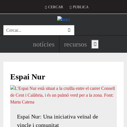
Vés al contingut
Menú del compte d'usuari
CERCAR
PUBLICA
Cerca
Navegació principal de l'encapç
notícies
recursos
Show main menu
Espai Nur
Espai Nur: Una iniciativa veïnal de
vincle i comunitat