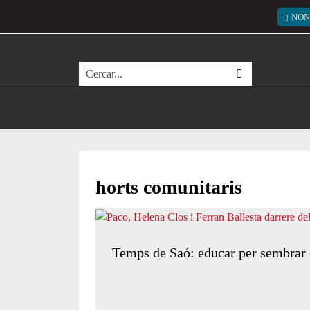
Vés al contingut
Menú
NON
Cerca
horts comunitaris
Temps de Saó: educar per sembrar 