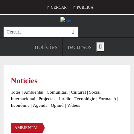
Vés al contingut
Menú del compte d'usuari
CERCAR
PUBLICA
Cerca
Navegació principal de l'encapç
notícies
recursos
Show main menu
Notícies
Totes
|
Ambiental
|
Comunitari
|
Cultural
|
Social
|
Internacional
|
Projectes
|
Jurídic
|
Tecnològic
|
Formació
|
Econòmic
|
Agenda
|
Opinió
|
Vídeos
Àmbit de la notícia
AMBIENTAL