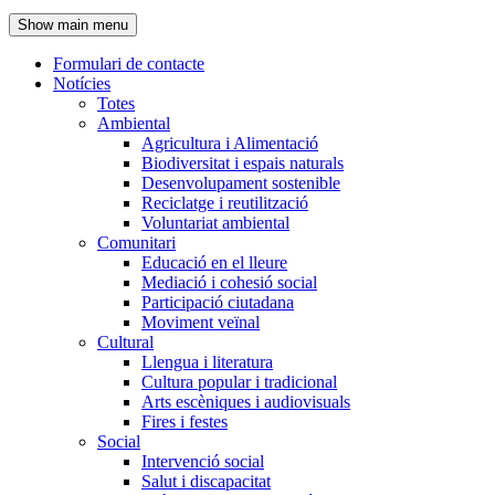
de
Show main menu
l'encapçalament
Formulari de contacte
Notícies
Navegació
Totes
principal
Ambiental
Agricultura i Alimentació
Biodiversitat i espais naturals
Desenvolupament sostenible
Reciclatge i reutilització
Voluntariat ambiental
Comunitari
Educació en el lleure
Mediació i cohesió social
Participació ciutadana
Moviment veïnal
Cultural
Llengua i literatura
Cultura popular i tradicional
Arts escèniques i audiovisuals
Fires i festes
Social
Intervenció social
Salut i discapacitat