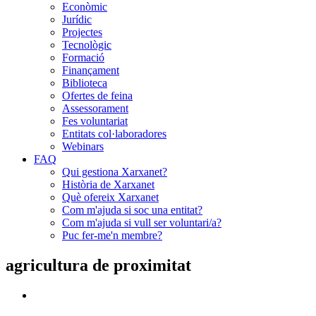
Econòmic
Jurídic
Projectes
Tecnològic
Formació
Finançament
Biblioteca
Ofertes de feina
Assessorament
Fes voluntariat
Entitats col·laboradores
Webinars
FAQ
Qui gestiona Xarxanet?
Història de Xarxanet
Què ofereix Xarxanet
Com m'ajuda si soc una entitat?
Com m'ajuda si vull ser voluntari/a?
Puc fer-me'n membre?
agricultura de proximitat