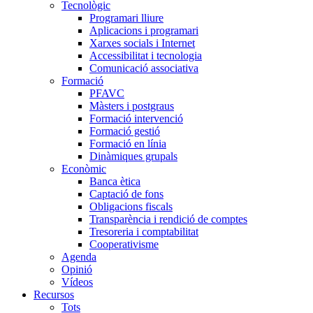
Tecnològic
Programari lliure
Aplicacions i programari
Xarxes socials i Internet
Accessibilitat i tecnologia
Comunicació associativa
Formació
PFAVC
Màsters i postgraus
Formació intervenció
Formació gestió
Formació en línia
Dinàmiques grupals
Econòmic
Banca ètica
Captació de fons
Obligacions fiscals
Transparència i rendició de comptes
Tresoreria i comptabilitat
Cooperativisme
Agenda
Opinió
Vídeos
Recursos
Tots