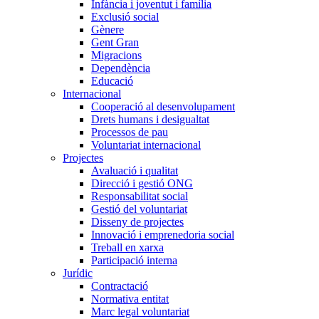
Infància i joventut i família
Exclusió social
Gènere
Gent Gran
Migracions
Dependència
Educació
Internacional
Cooperació al desenvolupament
Drets humans i desigualtat
Processos de pau
Voluntariat internacional
Projectes
Avaluació i qualitat
Direcció i gestió ONG
Responsabilitat social
Gestió del voluntariat
Disseny de projectes
Innovació i emprenedoria social
Treball en xarxa
Participació interna
Jurídic
Contractació
Normativa entitat
Marc legal voluntariat