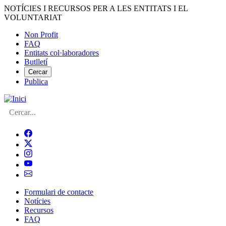
Vés
NOTÍCIES I RECURSOS PER A LES ENTITATS I EL
al
VOLUNTARIAT
contingut
Non Profit
FAQ
Menú
Entitats col·laboradores
del
Butlletí
compte
Cercar
Publica
d'usuari
Cerca
Formulari de contacte
Notícies
Navegació
Recursos
principal
FAQ