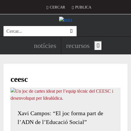
Vés al contingut
Menú del compte d'usuari
CERCAR
PUBLICA
Cerca
Navegació principal de l'encapç
notícies
recursos
Show main menu
ceesc
Xavi Campos: “El joc forma part de
l’ADN de l’Educació Social”