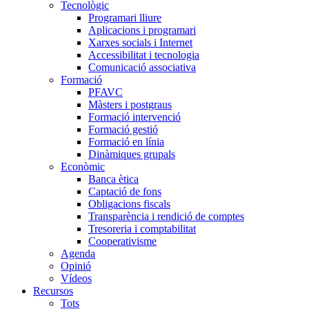
Tecnològic
Programari lliure
Aplicacions i programari
Xarxes socials i Internet
Accessibilitat i tecnologia
Comunicació associativa
Formació
PFAVC
Màsters i postgraus
Formació intervenció
Formació gestió
Formació en línia
Dinàmiques grupals
Econòmic
Banca ètica
Captació de fons
Obligacions fiscals
Transparència i rendició de comptes
Tresoreria i comptabilitat
Cooperativisme
Agenda
Opinió
Vídeos
Recursos
Tots