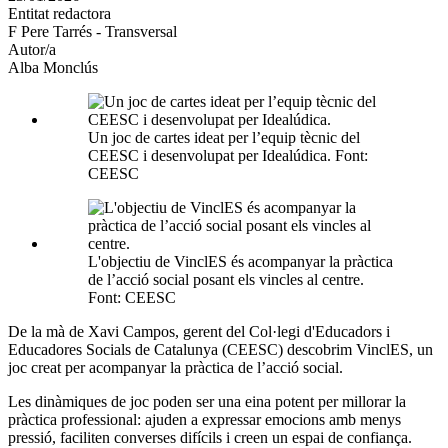
Entitat redactora
xarxes
F Pere Tarrés - Transversal
socials
Autor/a
Alba Monclús
Un joc de cartes ideat per l’equip tècnic del
CEESC i desenvolupat per Idealúdica. Font:
CEESC
L'objectiu de VinclES és acompanyar la pràctica
de l’acció social posant els vincles al centre.
Font: CEESC
De la mà de Xavi Campos, gerent del Col·legi d'Educadors i
Educadores Socials de Catalunya (CEESC) descobrim VinclES,
un
joc creat per acompanyar la pràctica de l’acció social.
Les dinàmiques de joc poden ser una eina potent per millorar la
pràctica professional: ajuden a expressar emocions amb menys
pressió, faciliten converses difícils i creen un espai de confiança.