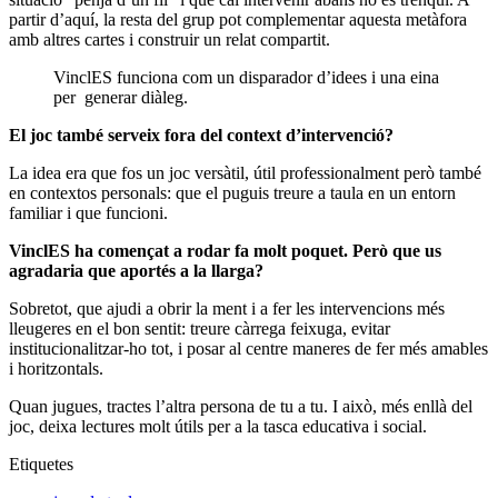
partir d’aquí, la resta del grup pot complementar aquesta metàfora
amb altres cartes i construir un relat compartit.
VinclES funciona com un disparador d’idees i una eina
per generar diàleg.
El joc també serveix fora del context d’intervenció?
La idea era que fos un joc versàtil, útil professionalment però també
en contextos personals: que el puguis treure a taula en un entorn
familiar i que funcioni.
VinclES ha començat a rodar fa molt poquet. Però que us
agradaria que aportés a la llarga?
Sobretot, que ajudi a obrir la ment i a fer les intervencions més
lleugeres en el bon sentit: treure càrrega feixuga, evitar
institucionalitzar-ho tot, i posar al centre maneres de fer més amables
i horitzontals.
Quan jugues, tractes l’altra persona de tu a tu. I això, més enllà del
joc, deixa lectures molt útils per a la tasca educativa i social.
Etiquetes