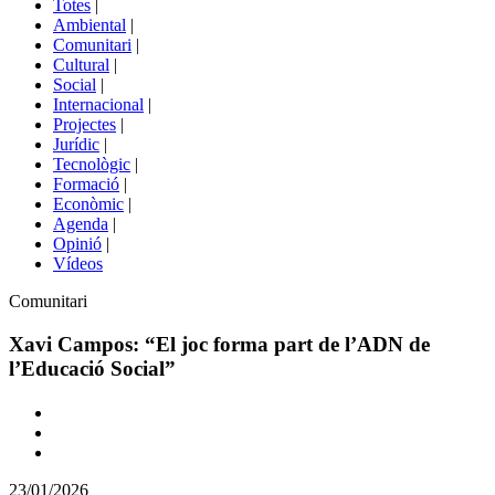
Totes
|
menú
Ambiental
|
de
Comunitari
|
portals
Cultural
|
Social
|
Internacional
|
Projectes
|
Jurídic
|
Tecnològic
|
Formació
|
Econòmic
|
Agenda
|
Opinió
|
Vídeos
Àmbit
Comunitari
de
la
Xavi Campos: “El joc forma part de l’ADN de
notícia
l’Educació Social”
Comparteix
Compartir
en
23/01/2026
altres