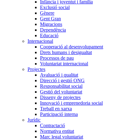
Infància i joventut i família
Exclusió social
Gènere
Gent Gran
Migracions
Dependència
Educació
Internacional
Cooperació al desenvolupament
Drets humans i desigualtat
Processos de pau
Voluntariat internacional
Projectes
Avaluació i qualitat
Direcció i gestió ONG
Responsabilitat social
Gestió del voluntariat
Disseny de projectes
Innovació i emprenedoria social
Treball en xarxa
Participació interna
Jurídic
Contractació
Normativa entitat
Marc legal voluntariat