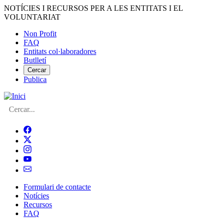
Vés
NOTÍCIES I RECURSOS PER A LES ENTITATS I EL
al
VOLUNTARIAT
contingut
Non Profit
FAQ
Menú
Entitats col·laboradores
del
Butlletí
compte
Cercar
Publica
d'usuari
Cerca
Formulari de contacte
Notícies
Navegació
Recursos
principal
FAQ