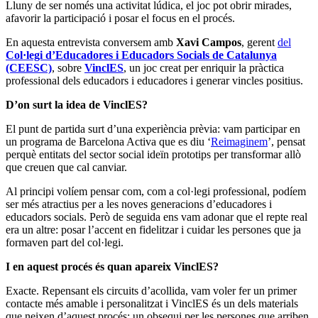
Lluny de ser només una activitat lúdica, el joc pot obrir mirades,
afavorir la participació i posar el focus en el procés.
En aquesta entrevista conversem amb
Xavi Campos
, gerent
del
Col·legi d’Educadores i Educadors Socials de Catalunya
(CEESC)
, sobre
VinclES
, un joc creat per enriquir la pràctica
professional dels educadors i educadores i generar vincles positius.
D’on surt la idea de VinclES?
El punt de partida surt d’una experiència prèvia: vam participar en
un programa de Barcelona Activa que es diu ‘
Reimaginem
’, pensat
perquè entitats del sector social ideïn prototips per transformar allò
que creuen que cal canviar.
Al principi volíem pensar com, com a col·legi professional, podíem
ser més atractius per a les noves generacions d’educadores i
educadors socials. Però de seguida ens vam adonar que el repte real
era un altre: posar l’accent en fidelitzar i cuidar les persones que ja
formaven part del col·legi.
I en aquest procés és quan apareix VinclES?
Exacte. Repensant els circuits d’acollida, vam voler fer un primer
contacte més amable i personalitzat i VinclES és un dels materials
que neixen d’aquest procés: un obsequi per les persones que arriben