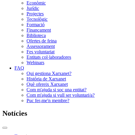
Econòmic
Jurídic
Projectes
Tecnològic
Formació
Finançament
Biblioteca
Ofertes de feina
Assessorament
Fes voluntariat
Entitats col·laboradores
Webinars
FAQ
Qui gestiona Xarxanet?
Història de Xarxanet
Què ofereix Xarxanet
Com m'ajuda si soc una entitat?
Com m'ajuda si vull ser voluntari/a?
Puc fer-me'n membre?
Notícies
Commutador
del