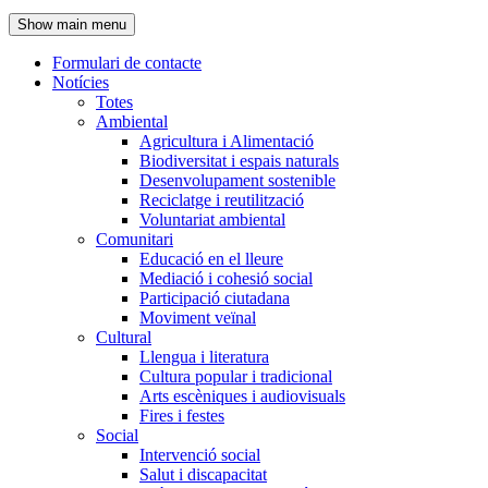
de
Show main menu
l'encapçalament
Formulari de contacte
Notícies
Navegació
Totes
principal
Ambiental
Agricultura i Alimentació
Biodiversitat i espais naturals
Desenvolupament sostenible
Reciclatge i reutilització
Voluntariat ambiental
Comunitari
Educació en el lleure
Mediació i cohesió social
Participació ciutadana
Moviment veïnal
Cultural
Llengua i literatura
Cultura popular i tradicional
Arts escèniques i audiovisuals
Fires i festes
Social
Intervenció social
Salut i discapacitat