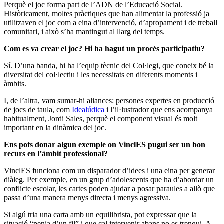
Perquè el joc forma part de l’ADN de l’Educació Social.
Històricament, moltes pràctiques que han alimentat la professió ja
utilitzaven el joc com a eina d’intervenció, d’apropament i de treball
comunitari, i això s’ha mantingut al llarg del temps.
Com es va crear el joc? Hi ha hagut un procés participatiu?
Sí. D’una banda, hi ha l’equip tècnic del Col·legi, que coneix bé la
diversitat del col·lectiu i les necessitats en diferents moments i
àmbits.
I, de l’altra, vam sumar-hi aliances: persones expertes en producció
de jocs de taula, com
Idealúdica
i l’il·lustrador que ens acompanya
habitualment, Jordi Sales, perquè el component visual és molt
important en la dinàmica del joc.
Ens pots donar algun exemple on VinclES pugui ser un bon
recurs en l’àmbit professional?
VinclES funciona com un disparador d’idees i una eina per generar
diàleg. Per exemple, en un grup d’adolescents que ha d’abordar un
conflicte escolar, les cartes poden ajudar a posar paraules a allò que
passa d’una manera menys directa i menys agressiva.
Si algú tria una carta amb un equilibrista, pot expressar que la
situació “penja d’un fil” i que cal intervenir abans no es trenqui. A